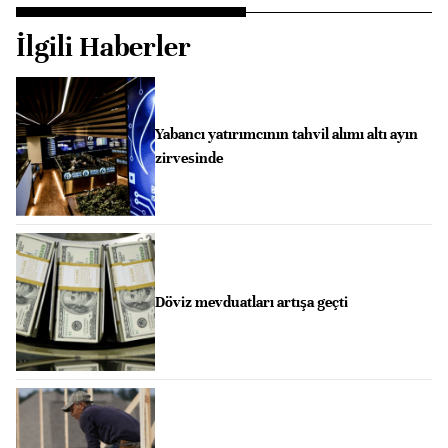
İlgili Haberler
Yabancı yatırımcının tahvil alımı altı ayın
zirvesinde
Döviz mevduatları artışa geçti