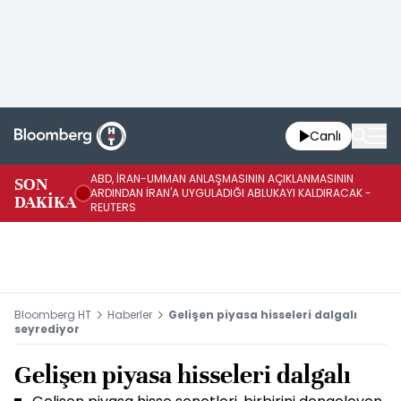
Canlı
ABD, İRAN-UMMAN ANLAŞMASININ AÇIKLANMASININ
AB
SON
ARDINDAN İRAN'A UYGULADIĞI ABLUKAYI KALDIRACAK -
GE
DAKİKA
REUTERS
UY
Bloomberg HT
Haberler
Gelişen piyasa hisseleri dalgalı
seyrediyor
Gelişen piyasa hisseleri dalgalı