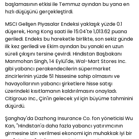
başlamasının etkisi ile Temmuz ayından bu yana en
hızlı düşüşünü gerçekleştirdi.
MSCI Gelişen Piyasalar Endeksi yaklaşık yüzde 0.1
düşerek, Hong Kong saati ile 15:04'te 1,013.62 puana
geriledi. Endeks bu hareketle birlikte, son sekiz günde
ilk kez geriledi ve Ekim ayından bu yanaki en uzun
süreli çıkışını tersine çevirdi. Hindistan Başbakanı
Manmohan Singh, 14 Eylül'de, Wal-Mart Stores Inc.
gibi yabancı perakendecilerin süpermarket
zincirlerinin yüzde 51 hissesine sahip olmasını ve
havayollarının yabancı şirketlere hisse satışı
üzerindeki kısıtlamanın kaldırılmasını onayladı.
Citigrouo Inc., Çin'in gelecek yıl için büyüme tahminini
düşürdü.
Şanghay'da Dazhong Insurance Co. fon yöneticisi Wu
Kan, "Hindistan'a daha fazla yabancı yatırımcının
girmesine izin verilmesi ekonomi için muhakkak iyi bir