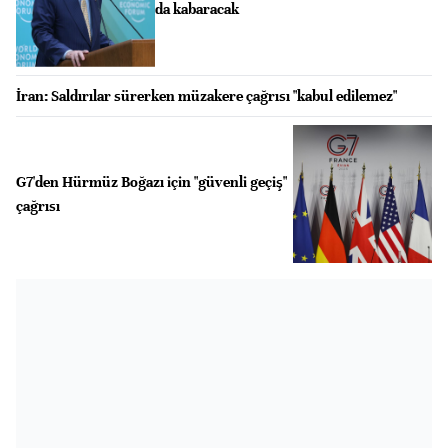
da kabaracak
İran: Saldırılar sürerken müzakere çağrısı "kabul edilemez"
G7'den Hürmüz Boğazı için "güvenli geçiş"
çağrısı