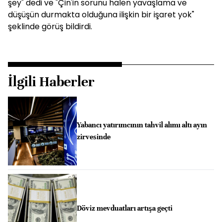
şey" dedi ve "Çin'in sorunu halen yavaşlama ve
düşüşün durmakta olduğuna ilişkin bir işaret yok"
şeklinde görüş bildirdi.
İlgili Haberler
Yabancı yatırımcının tahvil alımı altı ayın
zirvesinde
Döviz mevduatları artışa geçti