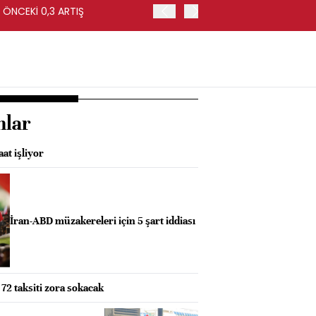
 ÖNCEKİ 0,3 ARTIŞ
ABD'DE İŞSİZLİK TEMMUZ'
nlar
at işliyor
İran-ABD müzakereleri için 5 şart iddiası
a 72 taksiti zora sokacak