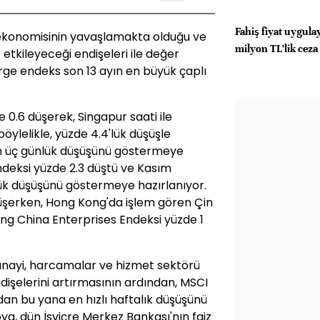
Fahiş fiyat uygula
 ekonomisinin yavaşlamakta olduğu ve
milyon TL’lik ceza
tkileyeceği endişeleri ile değer
terge endeks son 13 ayın en büyük çaplı
 0.6 düşerek, Singapur saati ile
böylelikle, yüzde 4.4'lük düşüşle
n üç günlük düşüşünü göstermeye
ndeksi yüzde 2.3 düştü ve Kasım
ük düşüşünü göstermeye hazırlanıyor.
düşerken, Hong Kong'da işlem gören Çin
eng China Enterprises Endeksi yüzde 1
anayi, harcamalar ve hizmet sektörü
işelerini artırmasının ardından, MSCI
'dan bu yana en hızlı haftalık düşüşünü
a, dün İsviçre Merkez Bankası'nın faiz