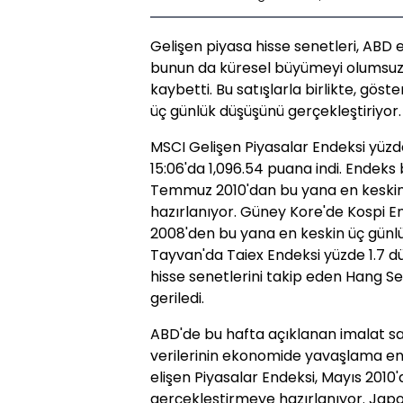
Gelişen piyasa hisse senetleri, ABD
bunun da küresel büyümeyi olumsuz e
kaybetti. Bu satışlarla birlikte, gös
üç günlük düşüşünü gerçekleştiriyor.
MSCI Gelişen Piyasalar Endeksi yüzde
15:06'da 1,096.54 puana indi. Endeks 
Temmuz 2010'dan bu yana en keski
hazırlanıyor. Güney Kore'de Kospi E
2008'den bu yana en keskin üç günl
Tayvan'da Taiex Endeksi yüzde 1.7 
hisse senetlerini takip eden Hang S
geriledi.
ABD'de bu hafta açıklanan imalat s
verilerinin ekonomide yavaşlama end
elişen Piyasalar Endeksi, Mayıs 2010
gerçekleştirmeye hazırlanıyor. Japoy