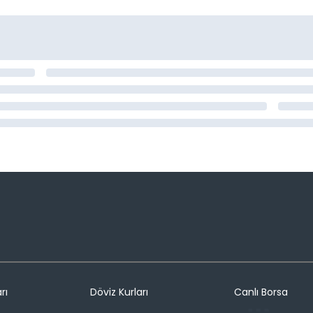
rı
Döviz Kurları
Canlı Borsa