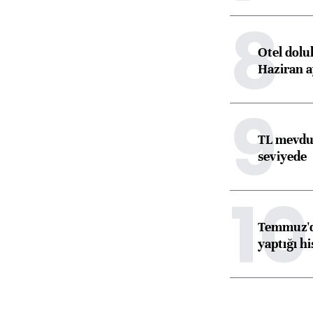
8
Otel dolu
Haziran a
9
TL mevdua
seviyede
10
Temmuz'da
yaptığı hi