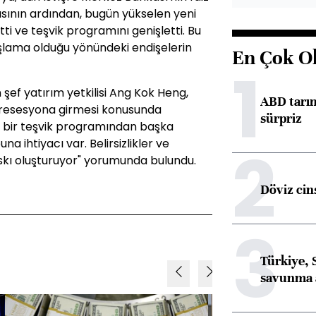
asının ardından, bugün yükselen yeni
i ve teşvik programını genişletti. Bu
lama olduğu yönündeki endişelerin
En Çok O
1
şef yatırım yetkilisi Ang Kok Heng,
ABD tarım
 resesyona girmesi konusunda
sürpriz
er bir teşvik programından başka
a ihtiyacı var. Belirsizlikler ve
2
askı oluşturuyor" yorumunda bulundu.
Döviz cins
3
Türkiye, 
savunma 