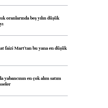
luk oranlarında beş yılın düşük
yı
t faizi Mart'tan bu yana en düşük
 yabancının en çok alım satım
sseler