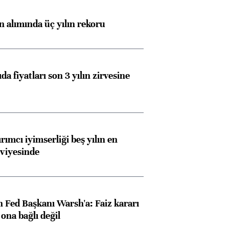
konusunda Unicredit ile
me
ın alımında üç yılın rekoru
görüşmelere hazırlanıyor
da fiyatları son 3 yılın zirvesine
ngıçları
rımcı iyimserliği beş yılın en
viyesinde
 Fed Başkanı Warsh'a: Faiz kararı
na bağlı değil