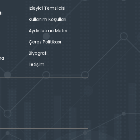
İzleyici Temsilcisi
tı
Kullanım Koşulları
Aydınlatma Metni
Çerez Politikası
Biyografi
ma
İletişim