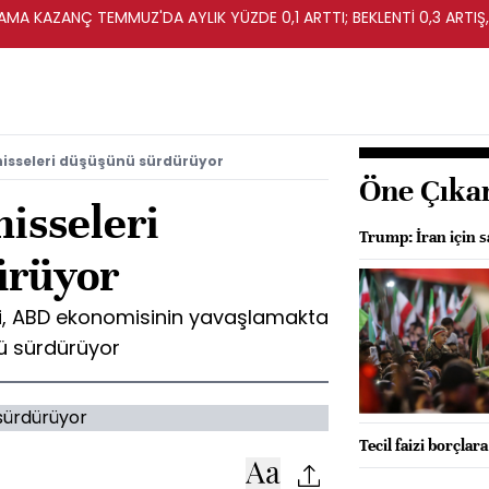
MA KAZANÇ TEMMUZ'DA AYLIK YÜZDE 0,1 ARTTI; BEKLENTİ 0,3 ARTIŞ,
hisseleri düşüşünü sürdürüyor
Öne Çıka
hisseleri
Trump: İran için sa
ürüyor
ri, ABD ekonomisinin yavaşlamakta
nü sürdürüyor
Tecil faizi borçlar