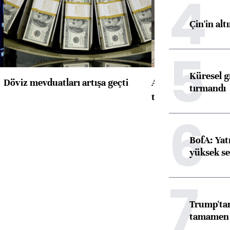
4
Çin'in alt
5
Küresel gı
Döviz mevduatları artışa geçti
ABD'de konut başla
tırmandı
toparlandı
6
BofA: Yatı
yüksek se
7
Trump'tan
tamamen o