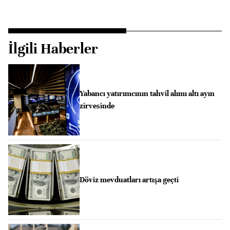
İlgili Haberler
Yabancı yatırımcının tahvil alımı altı ayın
zirvesinde
Döviz mevduatları artışa geçti