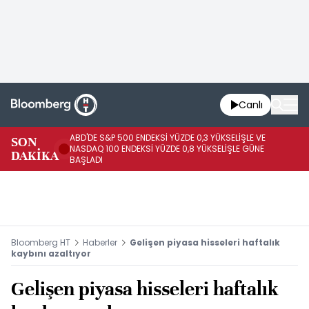
Canlı
ABD'DE S&P 500 ENDEKSİ YÜZDE 0,3 YÜKSELİŞLE VE
SON
HA
NASDAQ 100 ENDEKSİ YÜZDE 0,8 YÜKSELİŞLE GÜNE
DAKİKA
AR
BAŞLADI
Bloomberg HT
Haberler
Gelişen piyasa hisseleri haftalık
kaybını azaltıyor
Gelişen piyasa hisseleri haftalık