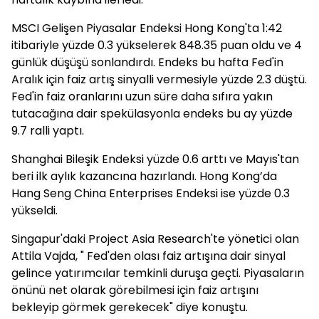
MSCI Gelişen Piyasalar Endeksi Hong Kong'ta 1:42
itibariyle yüzde 0.3 yükselerek 848.35 puan oldu ve 4
günlük düşüşü sonlandırdı. Endeks bu hafta Fed'in
Aralık için faiz artış sinyalli vermesiyle yüzde 2.3 düştü.
Fed'in faiz oranlarını uzun süre daha sıfıra yakın
tutacağına dair spekülasyonla endeks bu ay yüzde
9.7 ralli yaptı.
Shanghai Bileşik Endeksi yüzde 0.6 arttı ve Mayıs'tan
beri ilk aylık kazancına hazırlandı. Hong Kong’da
Hang Seng China Enterprises Endeksi ise yüzde 0.3
yükseldi.
Singapur'daki Project Asia Research'te yönetici olan
Attila Vajda, " Fed'den olası faiz artışına dair sinyal
gelince yatırımcılar temkinli duruşa geçti. Piyasaların
önünü net olarak görebilmesi için faiz artışını
bekleyip görmek gerekecek" diye konuştu.