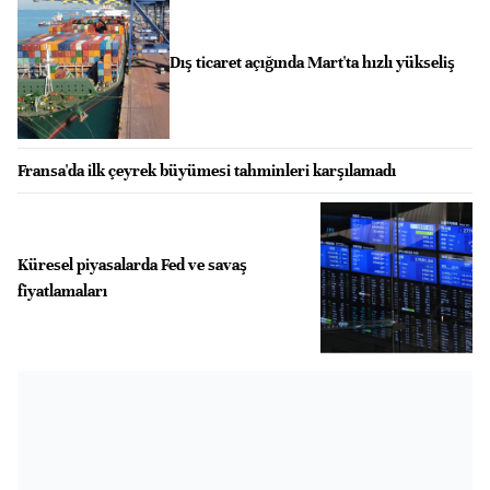
Dış ticaret açığında Mart'ta hızlı yükseliş
Fransa'da ilk çeyrek büyümesi tahminleri karşılamadı
Küresel piyasalarda Fed ve savaş
fiyatlamaları