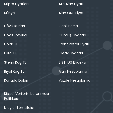
Kripto Fiyatları
Ata Altın Fiyatı
Künye
Altın ONS Fiyatı
Döviz Kurları
Canlı Borsa
Döviz Çevirici
Gümüş Fiyatları
Dolar TL
Brent Petrol Fiyatı
Euro TL
Bilezik Fiyatları
Sterin Kaç TL
BIST 100 Endeksi
Riyal Kaç TL
Altın Hesaplama
Kanada Doları
Yüzde Hesaplama
Kişisel Verilerin Korunması
Politikası
İzleyici Temsilcisi