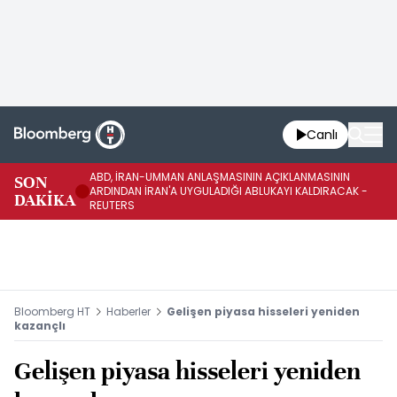
Canlı
ABD, İRAN-UMMAN ANLAŞMASININ AÇIKLANMASININ
AB
SON
ARDINDAN İRAN'A UYGULADIĞI ABLUKAYI KALDIRACAK -
GE
DAKİKA
REUTERS
UY
Bloomberg HT
Haberler
Gelişen piyasa hisseleri yeniden
kazançlı
Gelişen piyasa hisseleri yeniden