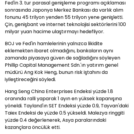
Fed'in 3. tur parasal genişleme programı açıklaması
sonrasında Japonya Merkez Bankası da varlık alım
fonunu 45 trilyon yenden 55 trilyon yene genişletti.
Çin, genişbant ve internet teknolojisi sektörlerini 100
milyar yuan hacime ulaştırmayı hedefliyor.
BOJ ve Fed'in hamlelerinin yalnızca likidite
eklemekten ibaret olmadığını, bankaların aynı
zamanda piyasaya güven de sağladığını söyleyen
Phillip Capital Management Sdn.'ın yatırım genel
müdürü Ang Kok Heng, bunun risk iştahını da
iyileştireceğini söyledi.
Hang Seng China Enterprises Endeksi yüzde 1.8
oranında ralli yaparak 1 ayın en yüksek kapanışına
yöneldi. Tayland'ın SET Endeksi yüzde 0.9, Tayvan'daki
Taiex Endeksi de yüzde 0.5 yükseldi. Malezya ringgiti
yüzde 0.4 değerlenerek, Asya paralarındaki
kazançlara öncülük etti.