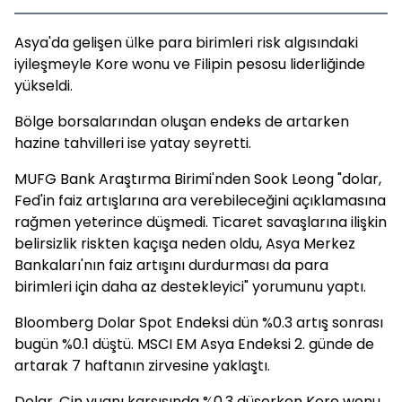
Asya'da gelişen ülke para birimleri risk algısındaki
iyileşmeyle Kore wonu ve Filipin pesosu liderliğinde
yükseldi.
Bölge borsalarından oluşan endeks de artarken
hazine tahvilleri ise yatay seyretti.
MUFG Bank Araştırma Birimi'nden Sook Leong "dolar,
Fed'in faiz artışlarına ara verebileceğini açıklamasına
rağmen yeterince düşmedi. Ticaret savaşlarına ilişkin
belirsizlik riskten kaçışa neden oldu, Asya Merkez
Bankaları'nın faiz artışını durdurması da para
birimleri için daha az destekleyici" yorumunu yaptı.
Bloomberg Dolar Spot Endeksi dün %0.3 artış sonrası
bugün %0.1 düştü. MSCI EM Asya Endeksi 2. günde de
artarak 7 haftanın zirvesine yaklaştı.
Dolar, Çin yuanı karşısında %0.3 düşerken Kore wonu