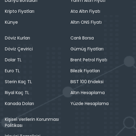
Dünya Borsaları
Yarım Altın Fiyatı
Kripto Fiyatları
Ata Altın Fiyatı
Künye
Altın ONS Fiyatı
Döviz Kurları
Canlı Borsa
Döviz Çevirici
Gümüş Fiyatları
Dolar TL
Brent Petrol Fiyatı
Euro TL
Bilezik Fiyatları
Sterin Kaç TL
BIST 100 Endeksi
Riyal Kaç TL
Altın Hesaplama
Kanada Doları
Yüzde Hesaplama
Kişisel Verilerin Korunması
Politikası