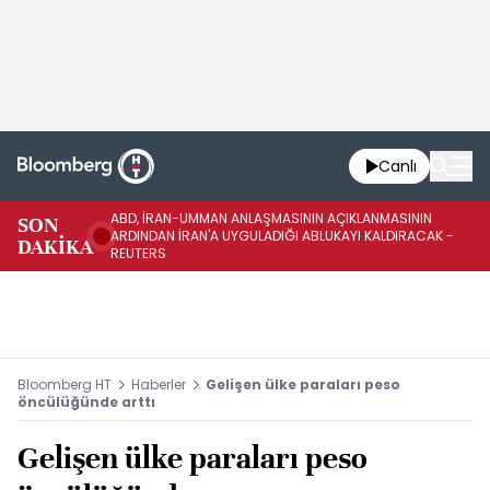
Canlı
ABD, İRAN-UMMAN ANLAŞMASININ AÇIKLANMASININ
AB
SON
ARDINDAN İRAN'A UYGULADIĞI ABLUKAYI KALDIRACAK -
GE
DAKİKA
REUTERS
UY
Bloomberg HT
Haberler
Gelişen ülke paraları peso
öncülüğünde arttı
Gelişen ülke paraları peso