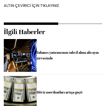
ALTIN ÇEVİRİCİ İÇİN TIKLAYINIZ.
İlgili Haberler
Yabancı yatırımcının tahvil alımı altı ayın
zirvesinde
Döviz mevduatları artışa geçti