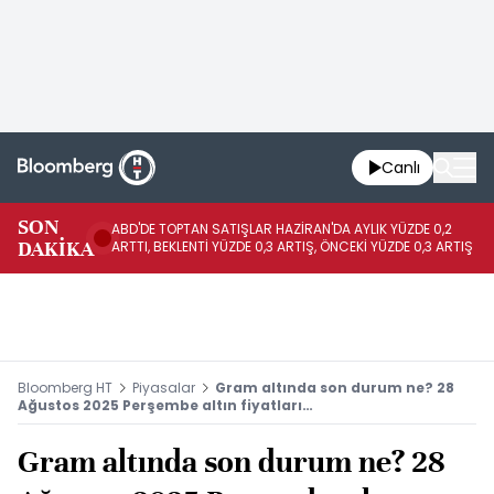
Canlı
SON
ABD'DE TOPTAN SATIŞLAR HAZİRAN'DA AYLIK YÜZDE 0,2
AP
DAKİKA
ARTTI, BEKLENTİ YÜZDE 0,3 ARTIŞ, ÖNCEKİ YÜZDE 0,3 ARTIŞ
KA
Bloomberg HT
Piyasalar
Gram altında son durum ne? 28
Ağustos 2025 Perşembe altın fiyatları…
Gram altında son durum ne? 28