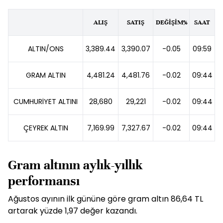
ALIŞ
SATIŞ
DEĞİŞİM%
SAAT
ALTIN/ONS
3,389.44
3,390.07
-0.05
09:59
GRAM ALTIN
4,481.24
4,481.76
-0.02
09:44
CUMHURİYET ALTINI
28,680
29,221
-0.02
09:44
ÇEYREK ALTIN
7,169.99
7,327.67
-0.02
09:44
Gram altının aylık-yıllık
performansı
Ağustos ayının ilk gününe göre gram altın 86,64 TL
artarak yüzde 1,97 değer kazandı.