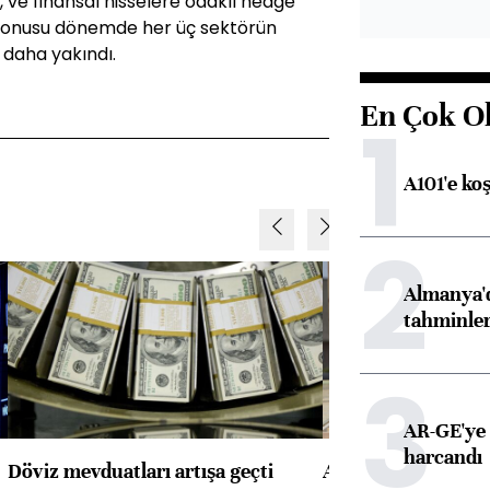
, ve finansal hisselere odaklı hedge
öz konusu dönemde her üç sektörün
 daha yakındı.
En Çok O
1
A101'e ko
2
Almanya'd
tahminler
3
AR-GE'ye 
harcandı
Döviz mevduatları artışa geçti
ABD'de konut başla