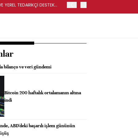
VE YEREL TEDARİKÇİ DESTEK
İŞLEM SONUCUNDA REKABET
İSE CARREFOURSA MAĞAZ
nlar
da bilanço ve veri gündemi
Bitcoin 200 haftalık ortalamanın altına
indi
inde, ABD'deki başarılı işlem gününün
düşüş