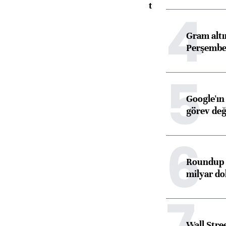
toparlandı
4
Gram alt
Perşembe 
5
Google'ın
görev değ
6
Roundup d
milyar dol
7
Wall Stre