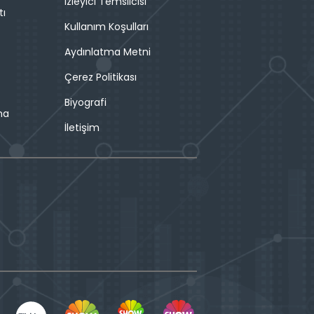
İzleyici Temsilcisi
tı
Kullanım Koşulları
Aydınlatma Metni
Çerez Politikası
Biyografi
ma
İletişim