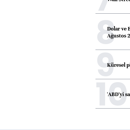
8
Dolar ve 
Ağustos 2
9
Küresel p
10
'ABD'yi s