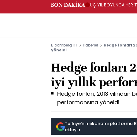
SON DAKİKA
ÜÇ YIL BOYUNCA HER TA
PROGRAMI" KAPSAMIND
Bloomberg HT
Haberler
Hedge fonları 20
yöneldi
Hedge fonları 2
iyi yıllık perf
Hedge fonları, 2013 yılından bu
performansına yöneldi
Türkiye'nin ekonomi platformu B
ekleyin