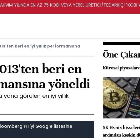
KVİM YILINDA EN AZ 75 KOBİ VEYA YEREL ÜRETİCİ/TEDARİKÇİ "KOBİ 
A DESTEKLENECEK -REKABET KURUMU
13'ten beri en iyi yıllık performansına
Öne Çıka
013'ten beri en
Küresel piyasalar
ormansına yöneldi
 yana görülen en iyi yıllık
loomberg HT'yi Google listesine
SK Hynix hisseler
ardından keskin 