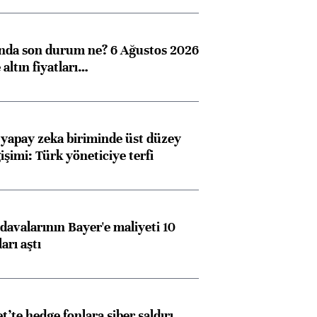
ında son durum ne? 6 Ağustos 2026
altın fiyatları…
 yapay zeka biriminde üst düzey
işimi: Türk yöneticiye terfi
avalarının Bayer'e maliyeti 10
arı aştı
et’te hedge fonlara siber saldırı