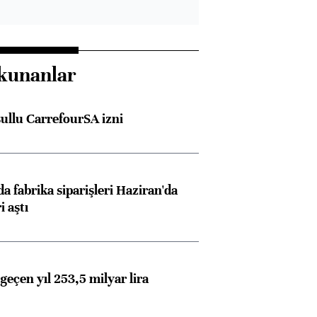
kunanlar
şullu CarrefourSA izni
a fabrika siparişleri Haziran'da
Almanya, Commerzbank
Ba
i aştı
konusunda Unicredit ile
me
görüşmelere hazırlanıyor
geçen yıl 253,5 milyar lira
ngıçları