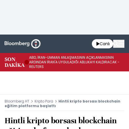
Canlı
ABD, İRAN-UMMAN ANLAŞMASININ AÇIKLANMASININ
AB
SON
ARDINDAN İRAN'A UYGULADIĞI ABLUKAYI KALDIRACAK -
GE
DAKİKA
REUTERS
UY
Bloomberg HT
Kripto Para
Hintli kripto borsası blockchain
eğitim platformu başlattı
Hintli kripto borsası blockchain