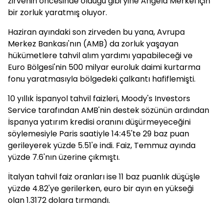
zirvenin öncesinde olduğu gibi yine Angela Merkel için
bir zorluk yaratmış oluyor.
Haziran ayındaki son zirveden bu yana, Avrupa
Merkez Bankası'nın (AMB) da zorluk yaşayan
hükümetlere tahvil alım yardımı yapabileceği ve
Euro Bölgesi'nin 500 milyar euroluk daimi kurtarma
fonu yaratmasıyla bölgedeki çalkantı hafiflemişti.
10 yıllık İspanyol tahvil faizleri, Moody's Investors
Service tarafından AMB'nin destek sözünün ardından
İspanya yatırım kredisi oranını düşürmeyeceğini
söylemesiyle Paris saatiyle 14:45'te 29 baz puan
gerileyerek yüzde 5.51'e indi. Faiz, Temmuz ayında
yüzde 7.6'nın üzerine çıkmıştı.
İtalyan tahvil faiz oranları ise 11 baz puanlık düşüşle
yüzde 4.82'ye gerilerken, euro bir ayın en yükseği
olan 1.3172 dolara tırmandı.