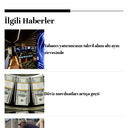
İlgili Haberler
Yabancı yatırımcının tahvil alımı altı ayın
zirvesinde
Döviz mevduatları artışa geçti