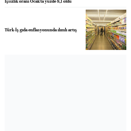
İşsizlik oranı Ocak'ta yüzde 8,1 oldu
Türk-İş gıda enflasyonunda ılımlı artış