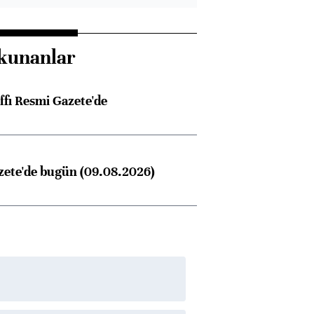
görüşmelere hazırlanıyor
kunanlar
ngıçları
ffı Resmi Gazete'de
zete'de bugün (09.08.2026)