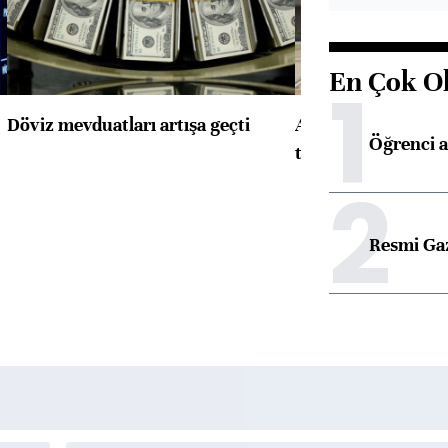
En Çok O
1
Döviz mevduatları artışa geçti
ABD'de konut başla
Öğrenci a
toparlandı
2
Resmi Ga