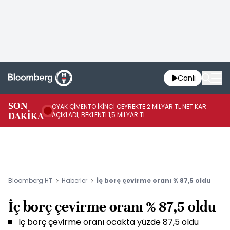
Canlı
İR
SON
OYAK ÇİMENTO İKİNCİ ÇEYREKTE 2 MİLYAR TL NET KAR
YÖ
DAKİKA
AÇIKLADI; BEKLENTİ 1,5 MİLYAR TL
OL
Bloomberg HT
Haberler
İç borç çevirme oranı % 87,5 oldu
İç borç çevirme oranı % 87,5 oldu
İç borç çevirme oranı ocakta yüzde 87,5 oldu