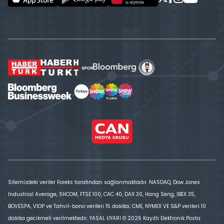
Sitemizdeki veriler Foreks tarafından sağlanmaktadır. NASDAQ, Dow Jones
Industrial Average, SHCOM, FTSE 100, CAC 40, DAX 30, Hang Seng, IBEX 35,
BOVESPA, VİOP ve Tahvil-bono verileri 15 dakika; CME, NYMEX VE S&P verileri 10
dakika gecikmeli verilmektedir. YASAL UYARI © 2026 Kayıtlı Elektronik Posta