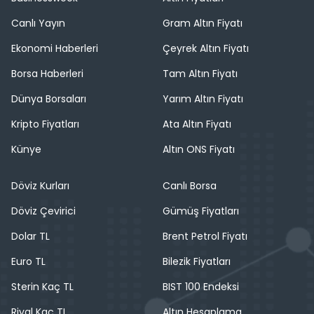
Canlı Yayın
Gram Altın Fiyatı
Ekonomi Haberleri
Çeyrek Altın Fiyatı
Borsa Haberleri
Tam Altın Fiyatı
Dünya Borsaları
Yarım Altın Fiyatı
Kripto Fiyatları
Ata Altın Fiyatı
Künye
Altın ONS Fiyatı
Döviz Kurları
Canlı Borsa
Döviz Çevirici
Gümüş Fiyatları
Dolar TL
Brent Petrol Fiyatı
Euro TL
Bilezik Fiyatları
Sterin Kaç TL
BIST 100 Endeksi
Riyal Kaç TL
Altın Hesaplama