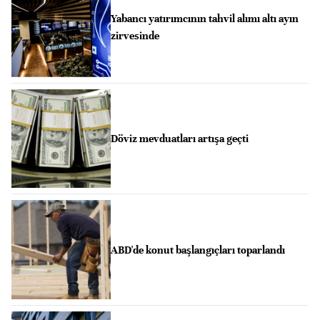
Yabancı yatırımcının tahvil alımı altı ayın
zirvesinde
Döviz mevduatları artışa geçti
ABD'de konut başlangıçları toparlandı