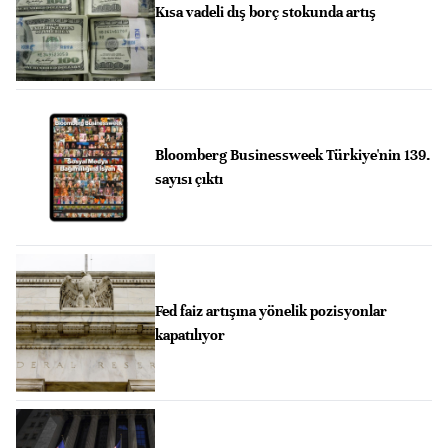
Kısa vadeli dış borç stokunda artış
Bloomberg Businessweek Türkiye'nin 139.
sayısı çıktı
Fed faiz artışına yönelik pozisyonlar
kapatılıyor