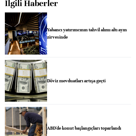
İlgili Haberler
Yabancı yatırımcının tahvil alımı altı ayın
zirvesinde
Döviz mevduatları artışa geçti
ABD'de konut başlangıçları toparlandı