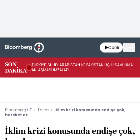
Canlı
SON
TÜRKİYE, SUUDİ ARABİSTAN VE PAKİSTAN ÜÇLÜ SAVUNMA
TR
DAKİKA
ANLAŞMASI İMZALADI
BN
Bloomberg HT
Tarım
İklim krizi konusunda endişe çok,
hareket az
İklim krizi konusunda endişe çok,