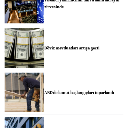
Yabancı yatırımcının tahvil alımı altı ayın
zirvesinde
Döviz mevduatları artışa geçti
ABD'de konut başlangıçları toparlandı