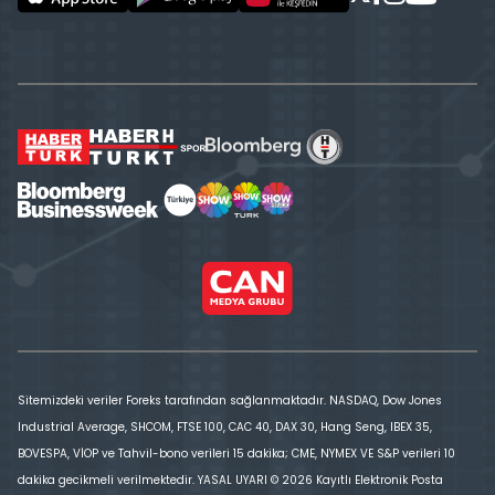
Sitemizdeki veriler Foreks tarafından sağlanmaktadır. NASDAQ, Dow Jones
Industrial Average, SHCOM, FTSE 100, CAC 40, DAX 30, Hang Seng, IBEX 35,
BOVESPA, VİOP ve Tahvil-bono verileri 15 dakika; CME, NYMEX VE S&P verileri 10
dakika gecikmeli verilmektedir. YASAL UYARI © 2026 Kayıtlı Elektronik Posta