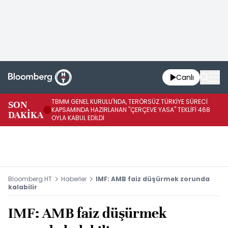
Canlı
TBMM GENEL KURULU'NDA, TERÖRSÜZ TÜRKİYE SÜRECİ
SON
TR
KAPSAMINDA HAZIRLANAN "ÇERÇEVE YASA" TEKLİFİ 468
DAKİKA
TA
OYLA KABUL EDİLDİ
Bloomberg HT
Haberler
IMF: AMB faiz düşürmek zorunda
kalabilir
IMF: AMB faiz düşürmek