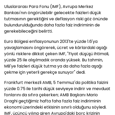
Uluslararası Para Fonu (IMF), Avrupa Merkez
Bankası'nın öngörülebilir gelecekte faizleri düşük
tutmasının gerektiğini ve deflasyon riski göz önünde
bulundurulduğunda daha fazla faiz indiriminin de
gerekebileceğini belirtti.
Euro Bölgesi enflasyonunun 2013'te yüzde 1.6'ya
yavaşlamasını öngörerek, ücret ve kârlardaki aşağı
yönlü risklere dikkat çeken IMF, "Fiyat düşüşü ihtimali,
yüzde 25 ile alışılmadık oranda yüksek. Bu tahmin,
MB'ye faizleri düşük tutma ya da daha fazla aşağı
çekme için yeterli gerekçe sunuyor" dedi.
Frankfurt merkezli AMB, 5 Temmuz'da politika faizini
yüzde 0.75 ile tarihi düşük seviyeye indirir ve mevduat
fonlarını da sıfıra çekerken; AMB Başkanı Mario
Draghi geçtiğimiz hafta faha fazla faiz indiriminin
ekonomi üzerindeki etkisinin sınırlı olduğunu söyledi.
IMF, üçüncü yılına giren Avrupa'daki borç krizinin