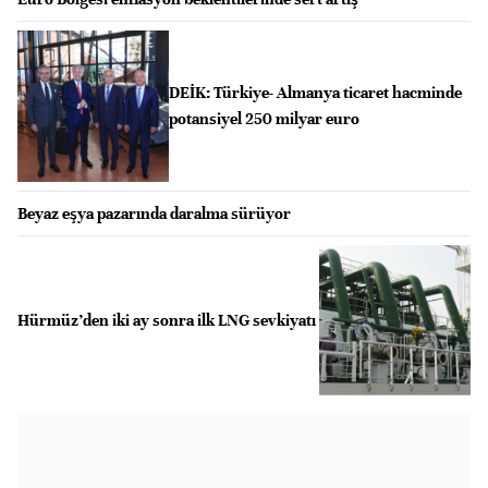
DEİK: Türkiye- Almanya ticaret hacminde
potansiyel 250 milyar euro
Beyaz eşya pazarında daralma sürüyor
Hürmüz’den iki ay sonra ilk LNG sevkiyatı