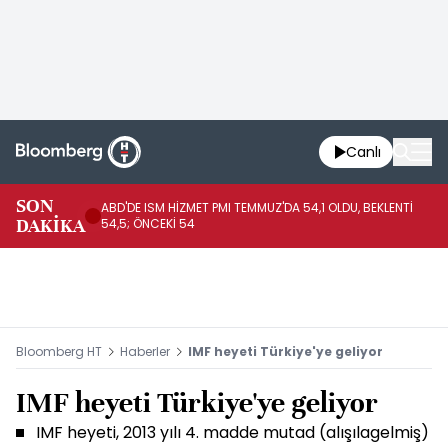
Canlı
SON
ABD'DE ISM HİZMET PMI TEMMUZ'DA 54,1 OLDU, BEKLENTİ
AB
DAKİKA
54,5; ÖNCEKİ 54
ÖN
Bloomberg HT
Haberler
IMF heyeti Türkiye'ye geliyor
IMF heyeti Türkiye'ye geliyor
IMF heyeti, 2013 yılı 4. madde mutad (alışılagelmiş)