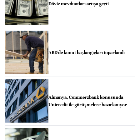
Döviz mevduatları artışa geçti
ABD'de konut başlangıçları toparlandı
Almanya, Commerzbank konusunda
Unicredit ile görüşmelere hazırlanıyor