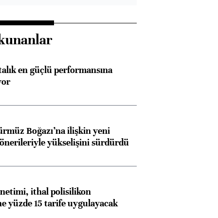
kunanlar
ftalık en güçlü performansına
yor
ürmüz Boğazı’na ilişkin yeni
 önerileriyle yükselişini sürdürdü
etimi, ithal polisilikon
ne yüzde 15 tarife uygulayacak