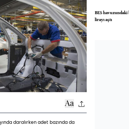
BES havuzundaki b
lirayı aştı
ayında daralırken adet bazında da