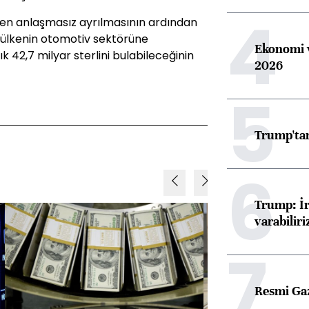
4
den anlaşmasız ayrılmasının ardından
 ülkenin otomotiv sektörüne
Ekonomi v
k 42,7 milyar sterlini bulabileceğinin
2026
5
Trump'tan
6
Trump: İr
varabiliri
7
Resmi Ga