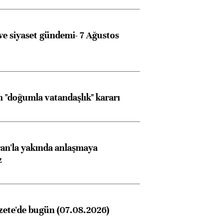
e siyaset gündemi- 7 Ağustos
 "doğumla vatandaşlık" kararı
an'la yakında anlaşmaya
z
Almanya, Commerzbank
Ba
konusunda Unicredit ile
me
görüşmelere hazırlanıyor
zete'de bugün (07.08.2026)