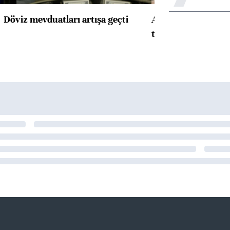
Döviz mevduatları artışa geçti
ABD'de konut başla
toparlandı