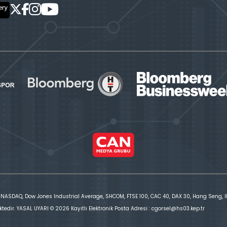
 NASDAQ, Dow Jones Industrial Average, SHCOM, FTSE 100, CAC 40, DAX 30, Hang Seng, IBE
ktedir. YASAL UYARI © 2026 Kayıtlı Elektronik Posta Adresi : cgorsel@hs03.kep.tr