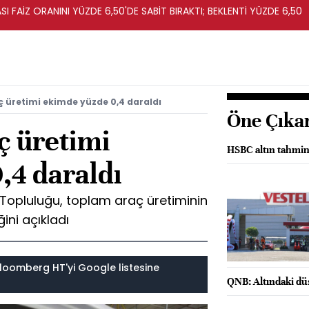
I FAİZ ORANINI YÜZDE 6,50'DE SABİT BIRAKTI; BEKLENTİ YÜZDE 6,50
aç üretimi ekimde yüzde 0,4 daraldı
Öne Çıka
aç üretimi
HSBC altın tahmi
,4 daraldı
ri Topluluğu, toplam araç üretiminin
ini açıkladı
loomberg HT'yi Google listesine
QNB: Altındaki düş