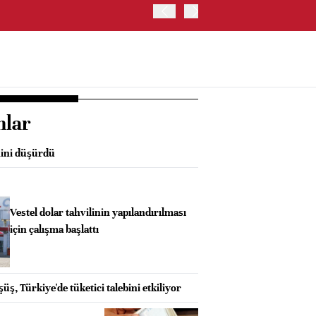
OYAK ÇİMENTO İKİNCİ ÇEY
nlar
nini düşürdü
Vestel dolar tahvilinin yapılandırılması
için çalışma başlattı
üş, Türkiye'de tüketici talebini etkiliyor