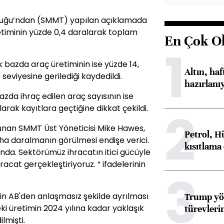
pluluğu’ndan (SMMT) yapılan açıklamada
timinin yüzde 0,4 daralarak toplam
En Çok O
1
 bazda araç üretiminin ise yüzde 14,
Altın, ha
seviyesine gerilediği kaydedildi.
hazırlanı
zda ihraç edilen araç sayısının ise
2
arak kayıtlara geçtiğine dikkat çekildi.
lunan SMMT Üst Yöneticisi Mike Hawes,
Petrol, H
ha daralmanın görülmesi endişe verici.
kısıtlama
nda. Sektörümüz ihracatın itici gücüyle
racat gerçekleştiriyoruz. “ ifadelerinin
3
n AB'den anlaşmasız şekilde ayrılması
Trump yön
i üretimin 2024 yılına kadar yaklaşık
türevleri
lmişti.