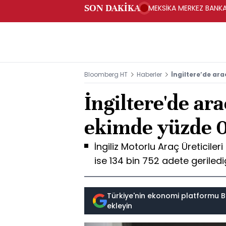
SON DAKİKA
MEKSİKA MERKEZ BANKAS
Bloomberg HT
Haberler
İngiltere’de ar
İngiltere'de ar
ekimde yüzde 0
İngiliz Motorlu Araç Üreticile
ise 134 bin 752 adete gerilediğ
Türkiye'nin ekonomi platformu B
ekleyin