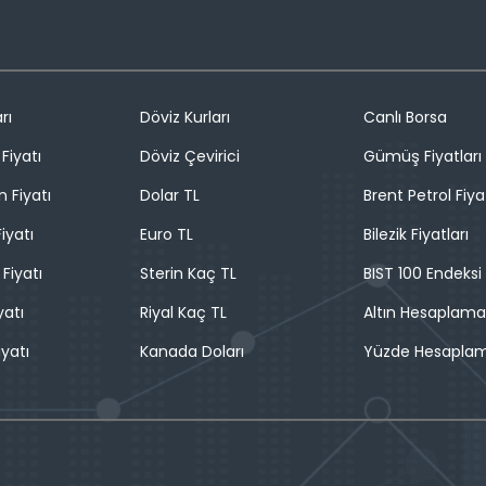
rı
Döviz Kurları
Canlı Borsa
Fiyatı
Döviz Çevirici
Gümüş Fiyatları
n Fiyatı
Dolar TL
Brent Petrol Fiya
iyatı
Euro TL
Bilezik Fiyatları
 Fiyatı
Sterin Kaç TL
BIST 100 Endeksi
yatı
Riyal Kaç TL
Altın Hesaplama
iyatı
Kanada Doları
Yüzde Hesapla