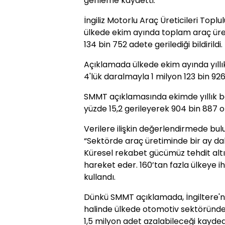
gerileme kaydetti.
İngiliz Motorlu Araç Üreticileri To
ülkede ekim ayında toplam araç üre
134 bin 752 adete gerilediği bildirildi.
Açıklamada ülkede ekim ayında yıllık
4'lük daralmayla 1 milyon 123 bin 926 
SMMT açıklamasında ekimde yıllık ba
yüzde 15,2 gerileyerek 904 bin 887 ol
Verilere ilişkin değerlendirmede bu
“Sektörde araç üretiminde bir ay da
Küresel rekabet gücümüz tehdit altı
hareket eder. 160’tan fazla ülkeye ih
kullandı.
Dünkü SMMT açıklamada, İngiltere'ni
halinde ülkede otomotiv sektöründek
1,5 milyon adet azalabileceği kaydedi