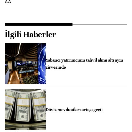
AA
İlgili Haberler
Yabancı yatırımcının tahvil alımı altı ayın
zirvesinde
Döviz mevduatları artışa geçti