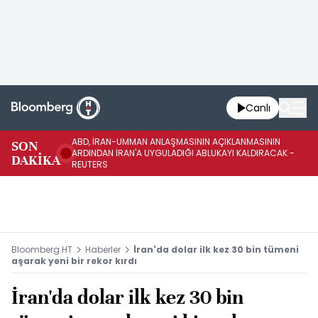
Canlı
ABD, İRAN-UMMAN ANLAŞMASININ AÇIKLANMASININ
AB
SON
ARDINDAN İRAN'A UYGULADIĞI ABLUKAYI KALDIRACAK -
GE
DAKİKA
REUTERS
UY
Bloomberg HT
Haberler
İran'da dolar ilk kez 30 bin tümeni
aşarak yeni bir rekor kırdı
İran'da dolar ilk kez 30 bin