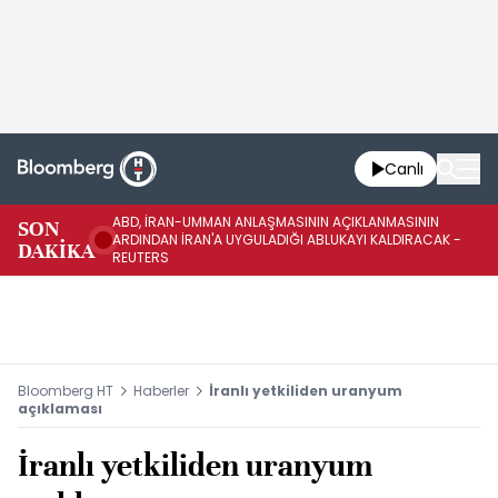
Canlı
ABD, İRAN-UMMAN ANLAŞMASININ AÇIKLANMASININ
AB
SON
ARDINDAN İRAN'A UYGULADIĞI ABLUKAYI KALDIRACAK -
GE
DAKİKA
REUTERS
UY
Bloomberg HT
Haberler
İranlı yetkiliden uranyum
açıklaması
İranlı yetkiliden uranyum