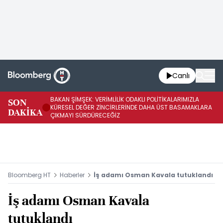
Canlı
BAKAN ŞİMŞEK: VERİMLİLİK ODAKLI POLİTİKALARIMIZLA
BA
SON
KÜRESEL DEĞER ZİNCİRLERİNDE DAHA ÜST BASAMAKLARA
VE
DAKİKA
ÇIKMAYI SÜRDÜRECEĞİZ
DÖ
Bloomberg HT
Haberler
İş adamı Osman Kavala tutuklandı
İş adamı Osman Kavala
tutuklandı