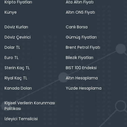
Kripto Fiyatları
Ata Altın Fiyatı
Künye
Altın ONS Fiyatı
Döviz Kurları
Canlı Borsa
Döviz Çevirici
Gümüş Fiyatları
Dolar TL
Brent Petrol Fiyatı
Euro TL
Bilezik Fiyatları
Sterin Kaç TL
BIST 100 Endeksi
Riyal Kaç TL
Altın Hesaplama
Kanada Doları
Yüzde Hesaplama
Kişisel Verilerin Korunması
Politikası
İzleyici Temsilcisi