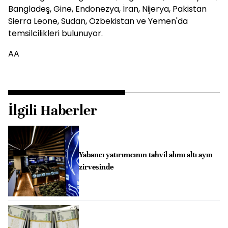
Bangladeş, Gine, Endonezya, İran, Nijerya, Pakistan
Sierra Leone, Sudan, Özbekistan ve Yemen'da
temsilcilikleri bulunuyor.
AA
İlgili Haberler
Yabancı yatırımcının tahvil alımı altı ayın
zirvesinde