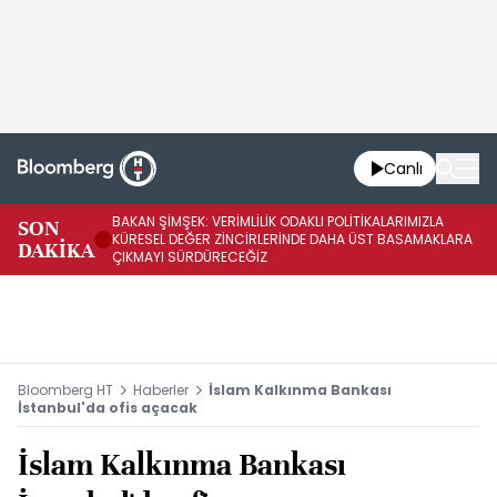
Canlı
BAKAN ŞİMŞEK: VERİMLİLİK ODAKLI POLİTİKALARIMIZLA
BA
SON
KÜRESEL DEĞER ZİNCİRLERİNDE DAHA ÜST BASAMAKLARA
VE
DAKİKA
ÇIKMAYI SÜRDÜRECEĞİZ
DÖ
Bloomberg HT
Haberler
İslam Kalkınma Bankası
İstanbul'da ofis açacak
İslam Kalkınma Bankası