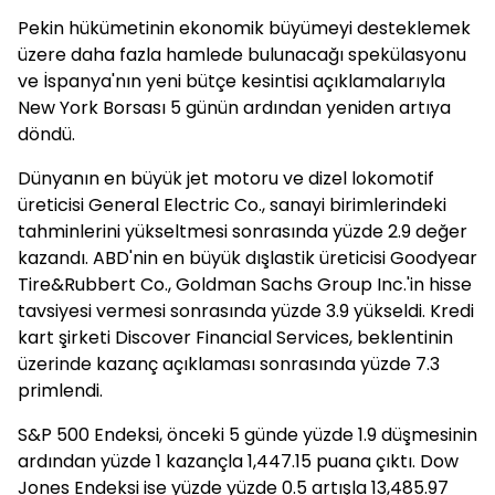
Pekin hükümetinin ekonomik büyümeyi desteklemek
üzere daha fazla hamlede bulunacağı spekülasyonu
ve İspanya'nın yeni bütçe kesintisi açıklamalarıyla
New York Borsası 5 günün ardından yeniden artıya
döndü.
Dünyanın en büyük jet motoru ve dizel lokomotif
üreticisi General Electric Co., sanayi birimlerindeki
tahminlerini yükseltmesi sonrasında yüzde 2.9 değer
kazandı. ABD'nin en büyük dışlastik üreticisi Goodyear
Tire&Rubbert Co., Goldman Sachs Group Inc.'in hisse
tavsiyesi vermesi sonrasında yüzde 3.9 yükseldi. Kredi
kart şirketi Discover Financial Services, beklentinin
üzerinde kazanç açıklaması sonrasında yüzde 7.3
primlendi.
S&P 500 Endeksi, önceki 5 günde yüzde 1.9 düşmesinin
ardından yüzde 1 kazançla 1,447.15 puana çıktı. Dow
Jones Endeksi ise yüzde yüzde 0.5 artışla 13,485.97