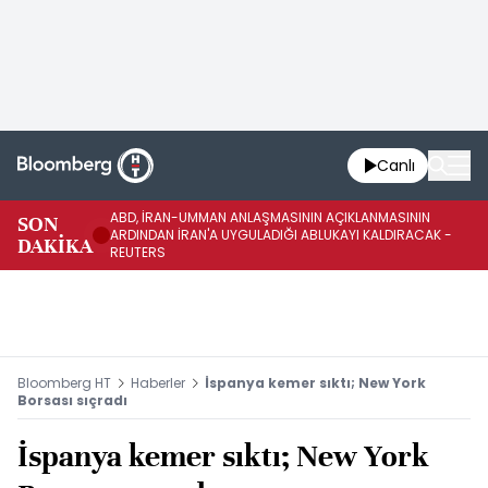
Canlı
ABD, İRAN-UMMAN ANLAŞMASININ AÇIKLANMASININ
AB
SON
ARDINDAN İRAN'A UYGULADIĞI ABLUKAYI KALDIRACAK -
GE
DAKİKA
REUTERS
UY
Bloomberg HT
Haberler
İspanya kemer sıktı; New York
Borsası sıçradı
İspanya kemer sıktı; New York