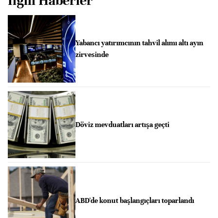
İlgili Haberler
Yabancı yatırımcının tahvil alımı altı ayın
zirvesinde
Döviz mevduatları artışa geçti
ABD'de konut başlangıçları toparlandı