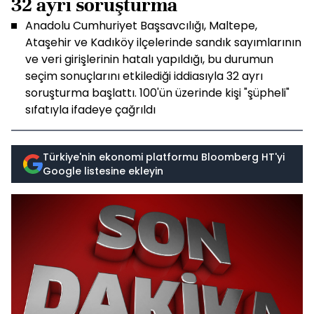
32 ayrı soruşturma
Anadolu Cumhuriyet Başsavcılığı, Maltepe,
Ataşehir ve Kadıköy ilçelerinde sandık sayımlarının
ve veri girişlerinin hatalı yapıldığı, bu durumun
seçim sonuçlarını etkilediği iddiasıyla 32 ayrı
soruşturma başlattı. 100'ün üzerinde kişi "şüpheli"
sıfatıyla ifadeye çağrıldı
Türkiye'nin ekonomi platformu Bloomberg HT'yi
Google listesine ekleyin