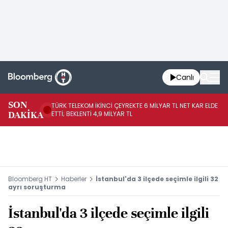
Canlı
SON
TÜRK TELEKOM İKİNCİ ÇEYREKTE 6 MİLYAR TL NET KAR ELDE
AB
DAKİKA
ETTİ; BEKLENTİ 4,9 MİLYAR TL
İR
Bloomberg HT
Haberler
İstanbul'da 3 ilçede seçimle ilgili 32
ayrı soruşturma
İstanbul'da 3 ilçede seçimle ilgili