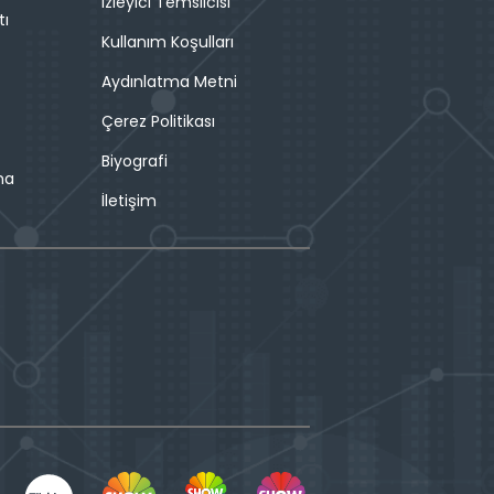
İzleyici Temsilcisi
tı
Kullanım Koşulları
Aydınlatma Metni
Çerez Politikası
Biyografi
ma
İletişim