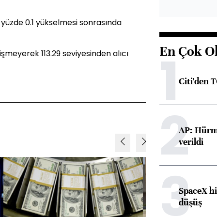
e yüzde 0.1 yükselmesi sonrasında
En Çok O
1
işmeyerek 113.29 seviyesinden alıcı
Citi'den 
2
AP: Hürmü
verildi
3
SpaceX hi
düşüş