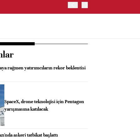
ABD HAZİNE BAKANLIĞI'NIN
nlar
aya rağmen yatırımcıların rekor beklentisi
SpaceX, drone teknolojisi için Pentagon
yarışmasına katılacak
'nda askeri tatbikat başlattı