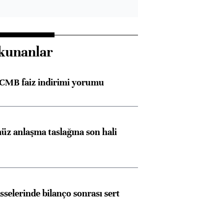
kunanlar
TCMB faiz indirimi yorumu
z anlaşma taslağına son hali
Almanya, Commerzbank
Ba
konusunda Unicredit ile
me
sselerinde bilanço sonrası sert
görüşmelere hazırlanıyor