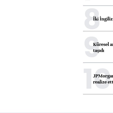
8
İki İngili
9
Küresel ar
taşıdı
10
JPMorgan
realize ett