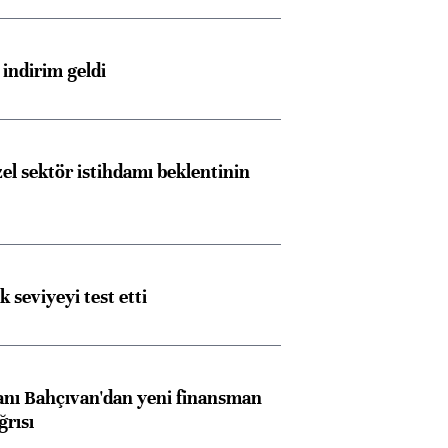
ngıçları
indirim geldi
el sektör istihdamı beklentinin
ik seviyeyi test etti
nı Bahçıvan'dan yeni finansman
ğrısı