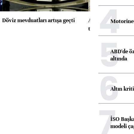
4
Döviz mevduatları artışa geçti
ABD'de konut başla
Motorine 
toparlandı
5
ABD'de öz
altında
6
Altın krit
7
İSO Başka
modeli ça