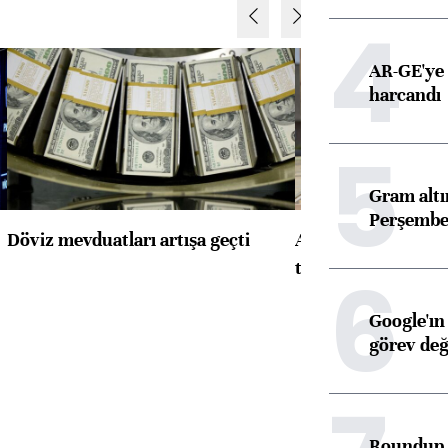
4
AR-GE'ye 
harcandı
5
Gram alt
Perşembe 
Döviz mevduatları artışa geçti
ABD'de konut başla
toparlandı
6
Google'ın
görev değ
Roundup d