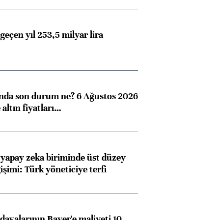
geçen yıl 253,5 milyar lira
Almanya, Commerzbank
Ba
konusunda Unicredit ile
me
görüşmelere hazırlanıyor
ında son durum ne? 6 Ağustos 2026
altın fiyatları…
ngıçları
 yapay zeka biriminde üst düzey
işimi: Türk yöneticiye terfi
avalarının Bayer'e maliyeti 10