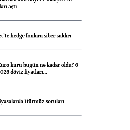
arı aştı
et’te hedge fonlara siber saldırı
Euro kuru bugün ne kadar oldu? 6
026 döviz fiyatları…
iyasalarda Hürmüz soruları