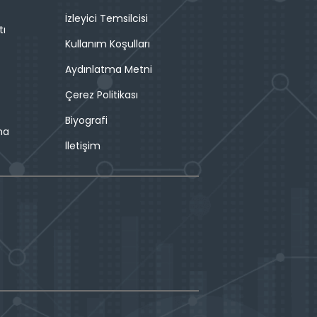
İzleyici Temsilcisi
tı
Kullanım Koşulları
Aydınlatma Metni
Çerez Politikası
Biyografi
ma
İletişim