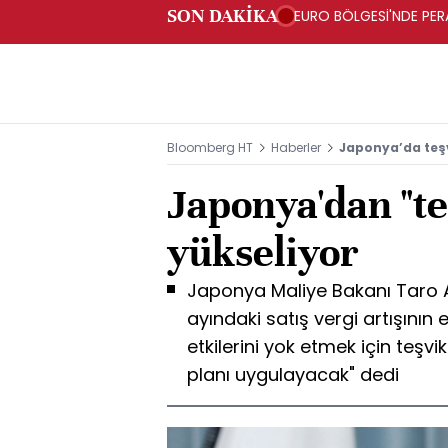
SON DAKİKA
EURO BÖLGESİ'NDE PERA
ARTIŞ
Bloomberg HT
Haberler
Japonya’da teşv
Japonya'dan "te
yükseliyor
Japonya Maliye Bakanı Taro 
ayındaki satış vergi artışını
etkilerini yok etmek için teşvi
planı uygulayacak" dedi