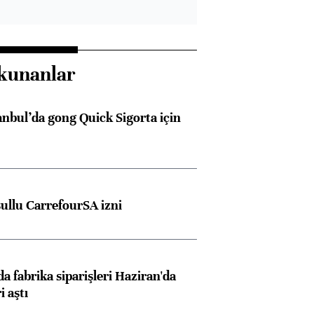
kunanlar
anbul’da gong Quick Sigorta için
şullu CarrefourSA izni
a fabrika siparişleri Haziran'da
i aştı