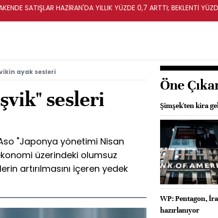
KENDE SATIŞLAR HAZİRAN'DA YILLIK YÜZDE 0,7 ARTTI; BEKLENTİ YÜZDE
ikin ayak sesleri
Öne Çıka
şvik" sesleri
Şimşek'ten kira gel
Aso "Japonya yönetimi Nisan
n ekonomi üzerindeki olumsuz
klerin artırılmasını içeren yedek
WP: Pentagon, İra
hazırlanıyor