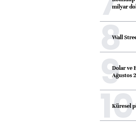
7
milyar dol
8
Wall Stre
9
Dolar ve 
Ağustos 2
10
Küresel p