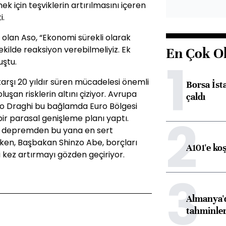
ek için teşviklerin artırılmasını içeren
i.
lan Aso, “Ekonomi sürekli olarak
ekilde reaksiyon verebilmeliyiz. Ek
En Çok O
1
uştu.
rşı 20 yıldır süren mücadelesi önemli
Borsa İst
uşan risklerin altını çiziyor. Avrupa
çaldı
o Draghi bu bağlamda Euro Bölgesi
2
ir parasal genişleme planı yaptı.
n depremden bu yana en sert
n, Başbakan Shinzo Abe, borçları
A101'e ko
ci kez artırmayı gözden geçiriyor.
3
Almanya'd
tahminler