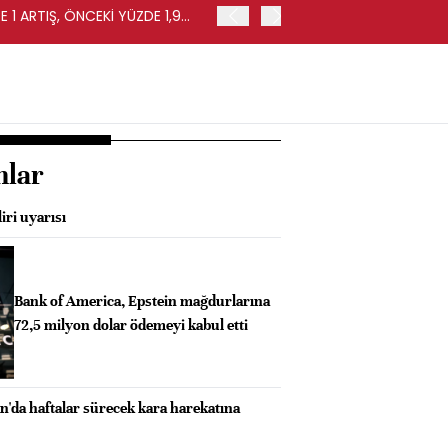
 1 ARTIŞ, ÖNCEKİ YÜZDE 1,9
EURO BÖLGESİ'NDE PERAKE
0,4 ARTIŞ
nlar
iri uyarısı
Bank of America, Epstein mağdurlarına
72,5 milyon dolar ödemeyi kabul etti
n'da haftalar sürecek kara harekatına