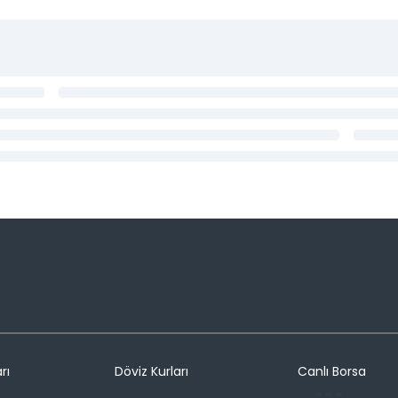
rı
Döviz Kurları
Canlı Borsa