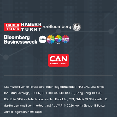
Sitemizdeki veriler Foreks tarafından sağlanmaktadır. NASDAQ, Dow Jones
Industrial Average, SHCOM, FTSE 100, CAC 40, DAX 30, Hang Seng, IBEX 35,
BOVESPA, VİOP ve Tahvil-bono verileri 15 dakika; CME, NYMEX VE S&P verileri 10
dakika gecikmeli verilmektedir. YASAL UYARI © 2026 Kayıtlı Elektronik Posta
Adresi : cgorsel@hs03.kep.tr