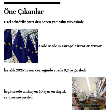
Öne Çıkanlar
Özel sektörün yurt dışı borcu yedi yılın zirvesinde
AB'de 'Made in Europe' a itirazlar artıyor
İşsizlik 2025'in son çeyreğinde yüzde 8,2'ye geriledi
İngiltere'de enflasyon 10 ayın en düşük
seviyesine geriledi