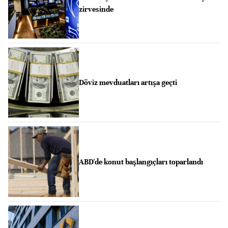
zirvesinde
Döviz mevduatları artışa geçti
ABD'de konut başlangıçları toparlandı