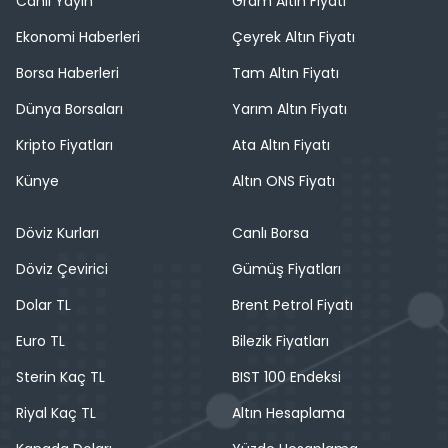
Canlı Yayın
Gram Altın Fiyatı
Ekonomi Haberleri
Çeyrek Altın Fiyatı
Borsa Haberleri
Tam Altın Fiyatı
Dünya Borsaları
Yarım Altın Fiyatı
Kripto Fiyatları
Ata Altın Fiyatı
Künye
Altın ONS Fiyatı
Döviz Kurları
Canlı Borsa
Döviz Çevirici
Gümüş Fiyatları
Dolar TL
Brent Petrol Fiyatı
Euro TL
Bilezik Fiyatları
Sterin Kaç TL
BIST 100 Endeksi
Riyal Kaç TL
Altın Hesaplama