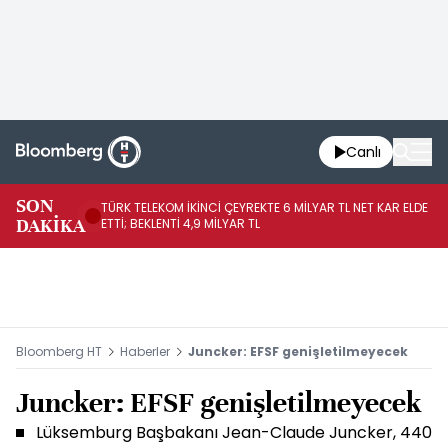
Canlı
SON
TÜRK TELEKOM İKİNCİ ÇEYREKTE 6 MİLYAR TL NET KAR ELDE
AB
DAKİKA
ETTİ; BEKLENTİ 4,9 MİLYAR TL
İR
Bloomberg HT
Haberler
Juncker: EFSF genişletilmeyecek
Juncker: EFSF genişletilmeyecek
Lüksemburg Başbakanı Jean-Claude Juncker, 440