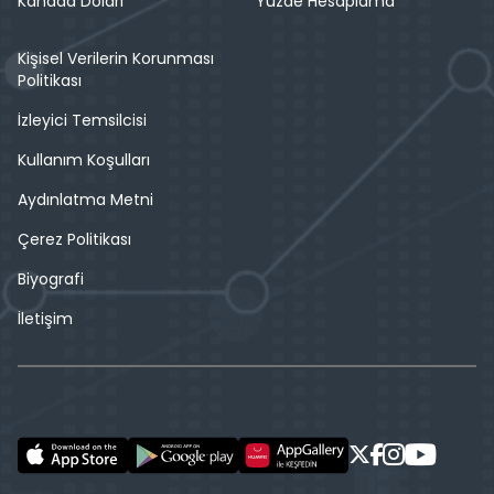
Kanada Doları
Yüzde Hesaplama
Kişisel Verilerin Korunması
Politikası
İzleyici Temsilcisi
Kullanım Koşulları
Aydınlatma Metni
Çerez Politikası
Biyografi
İletişim