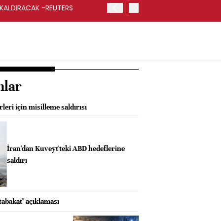
 KALDIRACAK -REUTERS
ABD DIŞİŞLERİ BAKANLIĞI
UYGULANACAK
nlar
leri için misilleme saldırısı
İran'dan Kuveyt'teki ABD hedeflerine
saldırı
abakat" açıklaması