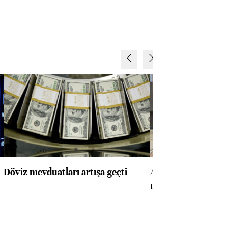
Döviz mevduatları artışa geçti
ABD'de konut başla
toparlandı