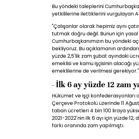
Bu yöndeki taleplerini Cumhurbaşk
yetkililerine ilettiklerini vurgulayan 
"Çalışanlar olarak hepimiz aynı çatın
tutmak doğru değil. Bunun için yasal
Cumhurbaşkanımızın bu yöndeki açı
bekliyoruz. Bu açıklamanın ardından,
yüzde 2,5'lik zam şubat ayındaki ü
emeklisi ve kamu işçisinin alacağı yü
emeklilerine de verilmesi gerekiyor."
- İlk 6 ay yüzde 12 zam y
Hükümet ve işçi konfederasyonları 
Çerçeve Protokolü üzerinde 11 Ağus
taban ücretleri 4 bin 100 liraya yükse
2021-2022'nin ilk 6 ayı için yüzde 12, 
farkı oranında zam yapılmıştı.