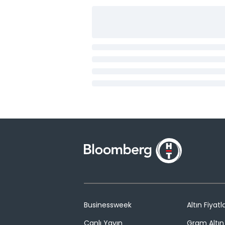
Businessweek
Altın Fiyatla
Canlı Yayın
Gram Altın 