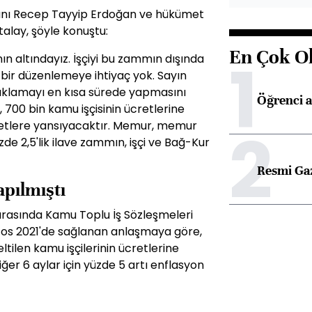
anı Recep Tayyip Erdoğan ve hükümet
Atalay, şöyle konuştu:
En Çok O
1
ın altındayız. İşçiyi bu zammın dışında
 bir düzenlemeye ihtiyaç yok. Sayın
klamayı en kısa sürede yapmasını
Öğrenci a
 700 bin kamu işçisinin ücretlerine
2
cretlere yansıyacaktır. Memur, memur
zde 2,5'lik ilave zammın, işçi ve Bağ-Kur
Resmi Ga
apılmıştı
arasında Kamu Toplu İş Sözleşmeleri
tos 2021'de sağlanan anlaşmaya göre,
ltilen kamu işçilerinin ücretlerine
diğer 6 aylar için yüzde 5 artı enflasyon