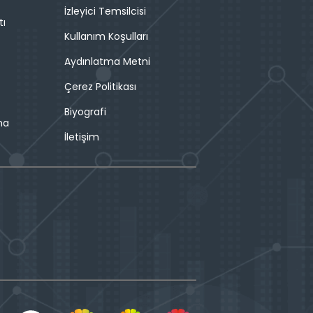
İzleyici Temsilcisi
tı
Kullanım Koşulları
Aydınlatma Metni
Çerez Politikası
Biyografi
ma
İletişim