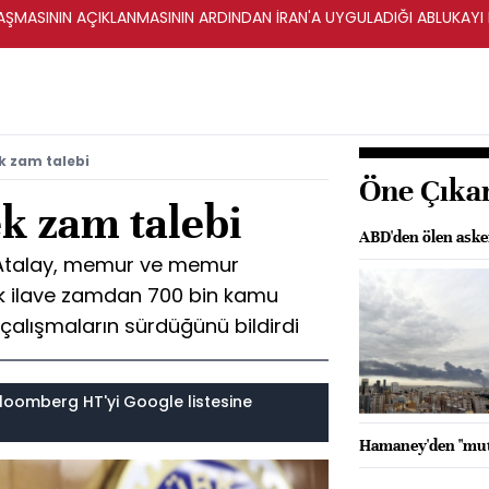
ŞMASININ AÇIKLANMASININ ARDINDAN İRAN'A UYGULADIĞI ABLUKAYI
k zam talebi
Öne Çıka
k zam talebi
ABD'den ölen asker
 Atalay, memur ve memur
lik ilave zamdan 700 bin kamu
 çalışmaların sürdüğünü bildirdi
loomberg HT'yi Google listesine
Hamaney'den "mut