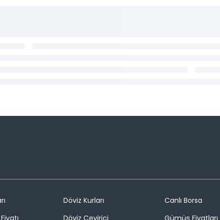
rı
Döviz Kurları
Canlı Borsa
Fiyatı
Döviz Çevirici
Gümüş Fiyatları