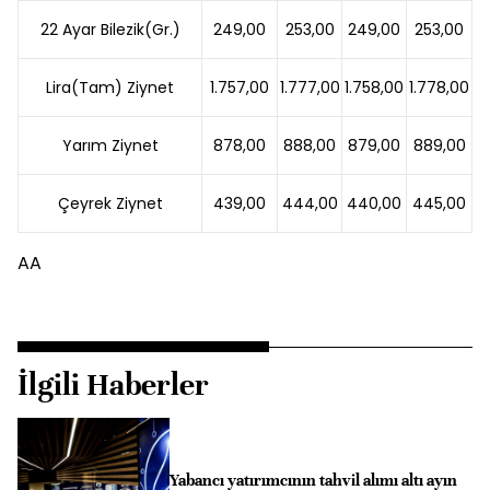
22 Ayar Bilezik(Gr.)
249,00
253,00
249,00
253,00
Lira(Tam) Ziynet
1.757,00
1.777,00
1.758,00
1.778,00
Yarım Ziynet
878,00
888,00
879,00
889,00
Çeyrek Ziynet
439,00
444,00
440,00
445,00
AA
İlgili Haberler
Yabancı yatırımcının tahvil alımı altı ayın