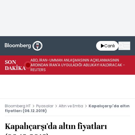
Canlı
ABD, İRAN-UMMAN ANLAŞMASININ AÇIKLANMASININ
AB
SON
ARDINDAN İRAN'A UYGULADIĞI ABLUKAYI KALDIRACAK -
GE
DAKİKA
REUTERS
UY
Bloomberg HT
Piyasalar
Altın ve Emtia
Kapalıçarşı'da altın
fiyatları (06.12.2019)
Kapalıçarşı'da altın fiyatları