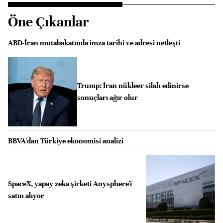
Öne Çıkanlar
ABD-İran mutabakatında imza tarihi ve adresi netleşti
Trump: İran nükleer silah edinirse
sonuçları ağır olur
BBVA'dan Türkiye ekonomisi analizi
SpaceX, yapay zeka şirketi Anysphere'i
satın alıyor