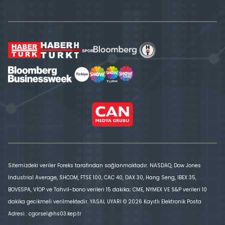
Sitemizdeki veriler Foreks tarafından sağlanmaktadır. NASDAQ, Dow Jones
Industrial Average, SHCOM, FTSE 100, CAC 40, DAX 30, Hang Seng, IBEX 35,
BOVESPA, VİOP ve Tahvil-bono verileri 15 dakika; CME, NYMEX VE S&P verileri 10
dakika gecikmeli verilmektedir. YASAL UYARI © 2026 Kayıtlı Elektronik Posta
Adresi : cgorsel@hs03.kep.tr