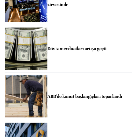
zirvesinde
Döviz mevduatları artışa geçti
ABD'de konut başlangıçları toparlandı