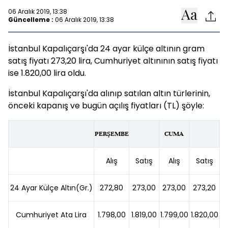
06 Aralık 2019, 13:38
Güncelleme :
06 Aralık 2019, 13:38
İstanbul Kapalıçarşı'da 24 ayar külçe altının gram
satış fiyatı 273,20 lira, Cumhuriyet altınının satış fiyatı
ise 1.820,00 lira oldu.
İstanbul Kapalıçarşı'da alınıp satılan altın türlerinin,
önceki kapanış ve bugün açılış fiyatları (TL) şöyle:
PERŞEMBE
CUMA
Alış
Satış
Alış
Satış
24 Ayar Külçe Altın(Gr.)
272,80
273,00
273,00
273,20
Cumhuriyet Ata Lira
1.798,00
1.819,00
1.799,00
1.820,00