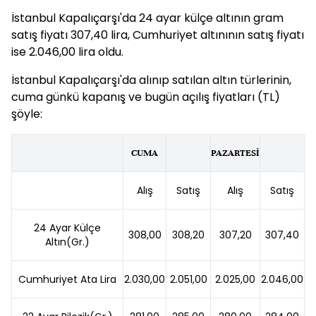
İstanbul Kapalıçarşı'da 24 ayar külçe altının gram
satış fiyatı 307,40 lira, Cumhuriyet altınının satış fiyatı
ise 2.046,00 lira oldu.
İstanbul Kapalıçarşı'da alınıp satılan altın türlerinin,
cuma günkü kapanış ve bugün açılış fiyatları (TL)
şöyle:
CUMA
PAZARTESİ
Alış
Satış
Alış
Satış
24 Ayar Külçe
308,00
308,20
307,20
307,40
Altın(Gr.)
Cumhuriyet Ata Lira
2.030,00
2.051,00
2.025,00
2.046,00