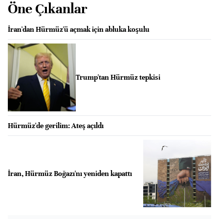
Öne Çıkanlar
İran'dan Hürmüz'ü açmak için abluka koşulu
Trump'tan Hürmüz tepkisi
Hürmüz'de gerilim: Ateş açıldı
İran, Hürmüz Boğazı'nı yeniden kapattı