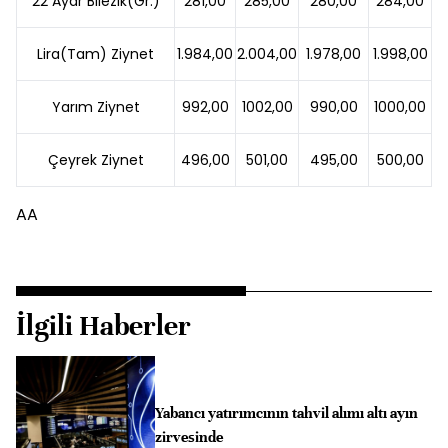
22 Ayar Bilezik(Gr.)
281,00
285,00
280,00
284,00
Lira(Tam) Ziynet
1.984,00
2.004,00
1.978,00
1.998,00
Yarım Ziynet
992,00
1002,00
990,00
1000,00
Çeyrek Ziynet
496,00
501,00
495,00
500,00
AA
İlgili Haberler
Yabancı yatırımcının tahvil alımı altı ayın
zirvesinde