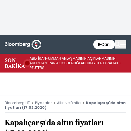
Canlı
ABD, İRAN-UMMAN ANLAŞMASININ AÇIKLANMASININ
AB
SON
ARDINDAN İRAN'A UYGULADIĞI ABLUKAYI KALDIRACAK -
GE
DAKİKA
REUTERS
UY
Bloomberg HT
Piyasalar
Altın ve Emtia
Kapalıçarşı'da altın
fiyatları (17.02.2020)
Kapalıçarşı'da altın fiyatları