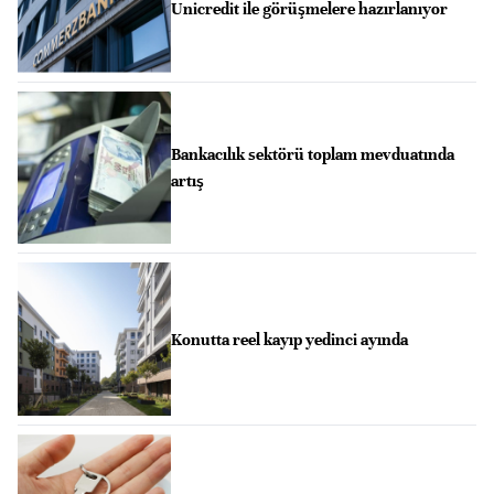
Unicredit ile görüşmelere hazırlanıyor
Bankacılık sektörü toplam mevduatında
artış
Konutta reel kayıp yedinci ayında