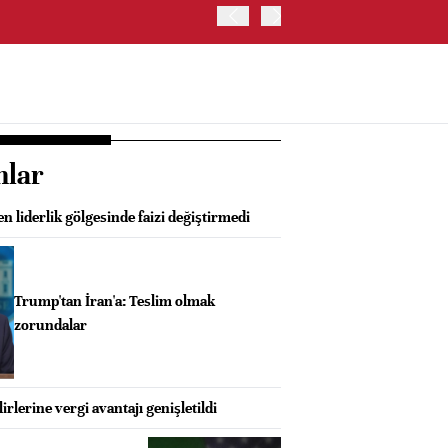
ABD HAZİNE BAKANLIĞI, 
nlar
n liderlik gölgesinde faizi değiştirmedi
Trump'tan İran'a: Teslim olmak
zorundalar
lirlerine vergi avantajı genişletildi