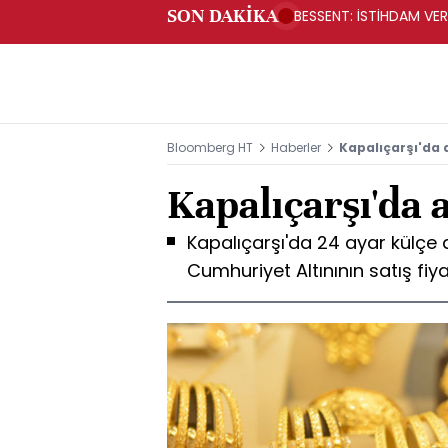
SON DAKİKA
BESSENT: İSTİHDAM V
Bloomberg HT
Haberler
Kapalıçarşı'da a
Kapalıçarşı'da a
Kapalıçarşı'da 24 ayar külçe al
Cumhuriyet Altınının satış fiya