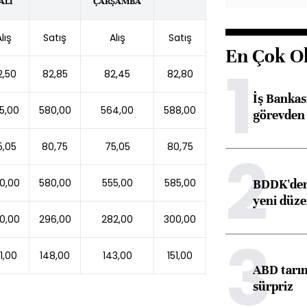
ALI
ÇARŞAMBA
lış
Satış
Alış
Satış
En Çok O
1
2,50
82,85
82,45
82,80
İş Banka
5,00
580,00
564,00
588,00
görevden 
5,05
80,75
75,05
80,75
2
BDDK'den 
0,00
580,00
555,00
585,00
yeni düz
0,00
296,00
282,00
300,00
3
1,00
148,00
143,00
151,00
ABD tarım
sürpriz