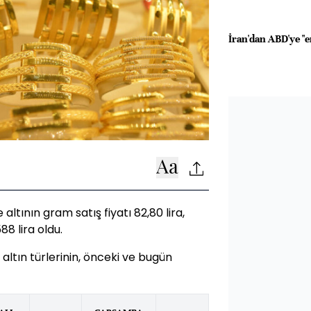
İran'dan ABD'ye "e
altının gram satış fiyatı 82,80 lira,
88 lira oldu.
 altın türlerinin, önceki ve bugün