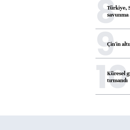
8
Türkiye, 
savunma 
9
Çin'in alt
10
Küresel gı
tırmandı