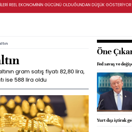
ERİLERİ REEL EKONOMİNİN GÜCÜNÜ OLDUĞUNDAN DÜŞÜK GÖSTERİYOR
ltın
Öne Çıka
ltın
Fed savaş ve değişe
tının gram satış fiyatı 82,80 lira,
tı ise 588 lira oldu
Yurt dışı iştirak ge