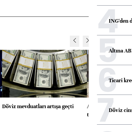
4
ING'den d
5
Altına AB
6
Ticari kr
7
Döviz mevduatları artışa geçti
ABD'de konut başla
Döviz cins
toparlandı