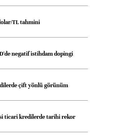
olar/TL tahmini
D'de negatif istihdam dopingi
Almanya, Commerzbank
Ba
konusunda Unicredit ile
me
görüşmelere hazırlanıyor
edilerde çift yönlü görünüm
ngıçları
i ticari kredilerde tarihi rekor