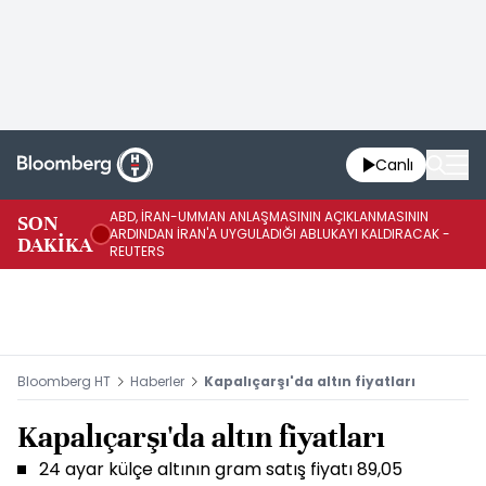
Canlı
ABD, İRAN-UMMAN ANLAŞMASININ AÇIKLANMASININ
AB
SON
ARDINDAN İRAN'A UYGULADIĞI ABLUKAYI KALDIRACAK -
GE
DAKİKA
REUTERS
UY
Bloomberg HT
Haberler
Kapalıçarşı'da altın fiyatları
Kapalıçarşı'da altın fiyatları
24 ayar külçe altının gram satış fiyatı 89,05