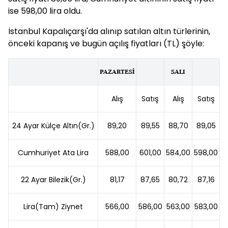
ise 598,00 lira oldu.
İstanbul Kapalıçarşı'da alınıp satılan altın türlerinin,
önceki kapanış ve bugün açılış fiyatları (TL) şöyle:
PAZARTESİ
SALI
Alış
Satış
Alış
Satış
24 Ayar Külçe Altın(Gr.)
89,20
89,55
88,70
89,05
Cumhuriyet Ata Lira
588,00
601,00
584,00
598,00
22 Ayar Bilezik(Gr.)
81,17
87,65
80,72
87,16
Lira(Tam) Ziynet
566,00
586,00
563,00
583,00