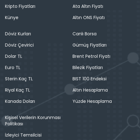
Kripto Fiyatları
Ata Altın Fiyatı
Künye
Altın ONS Fiyatı
Döviz Kurları
Canlı Borsa
Döviz Çevirici
Gümüş Fiyatları
Dolar TL
Brent Petrol Fiyatı
Euro TL
Bilezik Fiyatları
Sterin Kaç TL
BIST 100 Endeksi
Riyal Kaç TL
Altın Hesaplama
Kanada Doları
Yüzde Hesaplama
Kişisel Verilerin Korunması
Politikası
İzleyici Temsilcisi