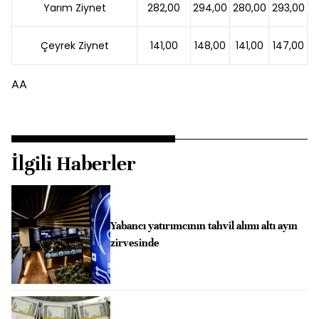
Yarım Ziynet
282,00
294,00
280,00
293,00
Çeyrek Ziynet
141,00
148,00
141,00
147,00
AA
İlgili Haberler
Yabancı yatırımcının tahvil alımı altı ayın
zirvesinde