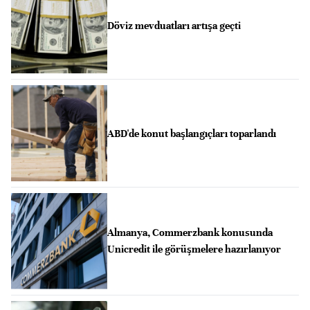
Döviz mevduatları artışa geçti
ABD'de konut başlangıçları toparlandı
Almanya, Commerzbank konusunda
Unicredit ile görüşmelere hazırlanıyor