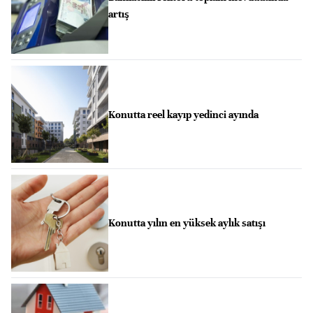
artış
Konutta reel kayıp yedinci ayında
Konutta yılın en yüksek aylık satışı