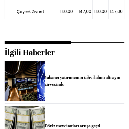
Çeyrek Ziynet
140,00
147,00
140,00
147,00
İlgili Haberler
Yabancı yatırımcının tahvil alımı altı ayın
zirvesinde
Döviz mevduatları artışa geçti