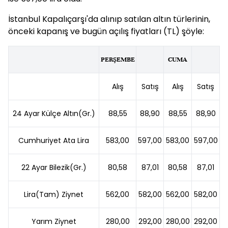
İstanbul Kapalıçarşı'da alınıp satılan altın türlerinin,
önceki kapanış ve bugün açılış fiyatları (TL) şöyle:
PERŞEMBE
CUMA
Alış
Satış
Alış
Satış
24 Ayar Külçe Altın(Gr.)
88,55
88,90
88,55
88,90
Cumhuriyet Ata Lira
583,00
597,00
583,00
597,00
22 Ayar Bilezik(Gr.)
80,58
87,01
80,58
87,01
Lira(Tam) Ziynet
562,00
582,00
562,00
582,00
Yarım Ziynet
280,00
292,00
280,00
292,00