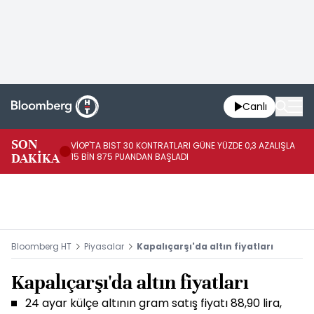
Canlı
SON
VİOP'TA BIST 30 KONTRATLARI GÜNE YÜZDE 0,3 AZALIŞLA
AL
DAKİKA
15 BİN 875 PUANDAN BAŞLADI
AZ
Bloomberg HT
Piyasalar
Kapalıçarşı'da altın fiyatları
Kapalıçarşı'da altın fiyatları
24 ayar külçe altının gram satış fiyatı 88,90 lira,