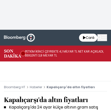
Canlı
SON
PETKİM İKİNCİ ÇEYREKTE 4,1 MİLYAR TL NET KAR AÇIKLADI,
İR
DAKİKA
BEKLENTİ 3,8 MİLYAR TL
UY
Bloomberg HT
Haberler
Kapalıçarşı'da altın fiyatları
Kapalıçarşı'da altın fiyatları
Kapalıçarşı'da 24 ayar külçe altının gram satış