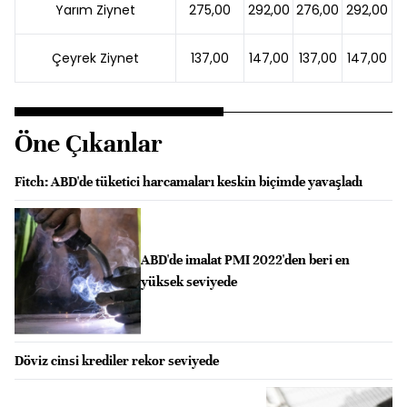
Yarım Ziynet
275,00
292,00
276,00
292,00
Çeyrek Ziynet
137,00
147,00
137,00
147,00
Öne Çıkanlar
Fitch: ABD'de tüketici harcamaları keskin biçimde yavaşladı
ABD'de imalat PMI 2022'den beri en
yüksek seviyede
Döviz cinsi krediler rekor seviyede