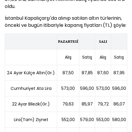
oldu.
İstanbul Kapalıçarşı'da alınıp satılan altın türlerinin,
önceki ve bugün itibariyle kapanış fiyatları (TL) şöyle:
PAZARTESİ
SALI
Alış
Satış
Alış
Satış
24 Ayar Külçe Altın(Gr.)
87,50
87,85
87,60
87,95
Cumhuriyet Ata Lira
573,00
596,00
573,00
596,00
22 Ayar Bilezik(Gr.)
79,63
85,97
79,72
86,07
Lira(Tam) Ziynet
552,00
579,00
553,00
580,00