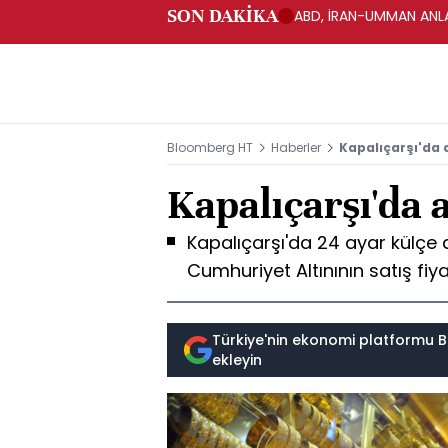
SON DAKİKA
ABD, İRAN-UMMAN ANLA
Bloomberg HT
Haberler
Kapalıçarşı'da a
Kapalıçarşı'da a
Kapalıçarşı'da 24 ayar külçe al
Cumhuriyet Altınının satış fiya
Türkiye'nin ekonomi platformu B
ekleyin