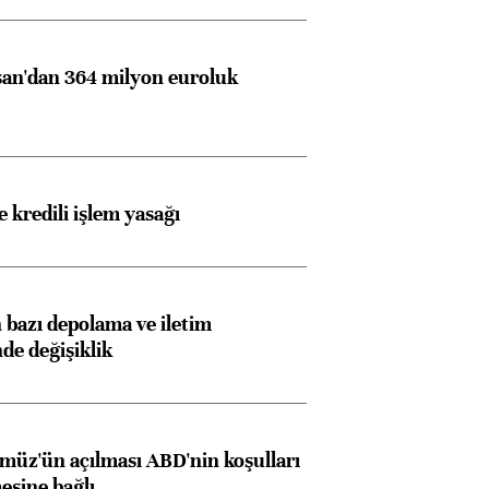
an'dan 364 milyon euroluk
 kredili işlem yasağı
Almanya, Commerzbank
Ba
bazı depolama ve iletim
konusunda Unicredit ile
me
nde değişiklik
görüşmelere hazırlanıyor
müz'ün açılması ABD'nin koşulları
ngıçları
esine bağlı