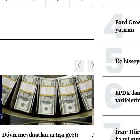
4
Ford Otos
yatırım
5
Üç hisseye
6
EPDK'dan 
tarifeleri
7
İran: Hür
Döviz mevduatları artışa geçti
ABD'de konut başla
kabul etm