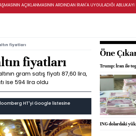
ŞMASININ AÇIKLANMASININ ARDINDAN İRAN'A UYGULADIĞI ABLUKAYI
ltın fiyatları
Öne Çıka
ltın fiyatları
Trump: İran ile to
tının gram satış fiyatı 87,60 lira,
tı ise 594 lira oldu
loomberg HT'yi Google listesine
ING dolardaki yüks