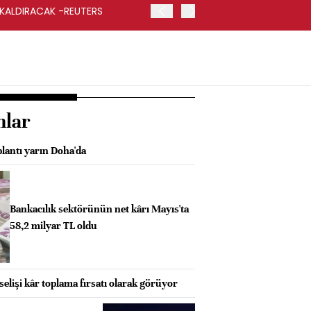
 KALDIRACAK -REUTERS
ABD DIŞİŞLERİ BAKANLIĞI
UYGULANACAK
nlar
plantı yarın Doha'da
Bankacılık sektörünün net kârı Mayıs'ta
58,2 milyar TL oldu
elişi kâr toplama fırsatı olarak görüyor