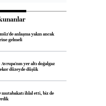
kunanlar
rmüz'de anlaşma yakın ancak
rine gelmeli
Avrupa'nın yer altı doğalgaz
rekor düzeyde düşük
mutabakatı ihlal etti, biz de
erdik