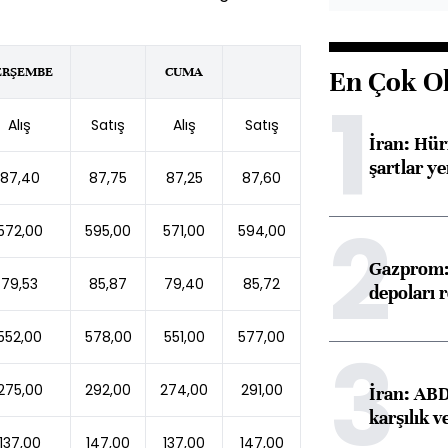
ERŞEMBE
CUMA
En Çok O
1
Alış
Satış
Alış
Satış
İran: Hü
şartlar ye
87,40
87,75
87,25
87,60
2
572,00
595,00
571,00
594,00
Gazprom: 
79,53
85,87
79,40
85,72
depoları 
552,00
578,00
551,00
577,00
3
275,00
292,00
274,00
291,00
İran: ABD 
karşılık v
137,00
147,00
137,00
147,00