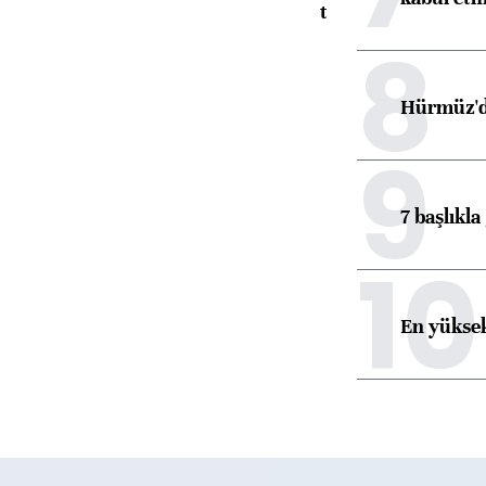
toparlandı
8
Hürmüz'de
9
7 başlıkla
10
En yüksek