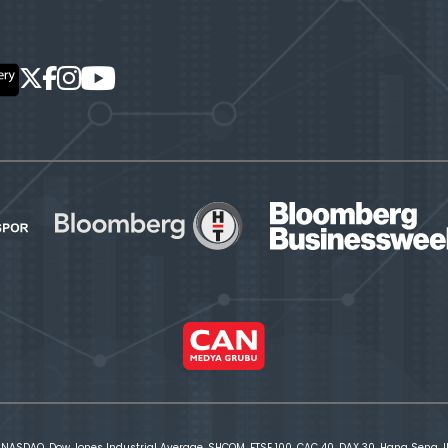
 NASDAQ, Dow Jones Industrial Average, SHCOM, FTSE 100, CAC 40, DAX 30, Hang Seng, IBE