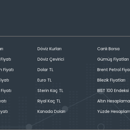
rı
Döviz Kurları
Canlı Borsa
Fiyatı
Döviz Çevirici
Gümüş Fiyatları
n Fiyatı
Dolar TL
Brent Petrol Fiya
iyatı
Euro TL
Bilezik Fiyatları
 Fiyatı
Sterin Kaç TL
BIST 100 Endeksi
yatı
Riyal Kaç TL
Altın Hesaplama
iyatı
Kanada Doları
Yüzde Hesapla