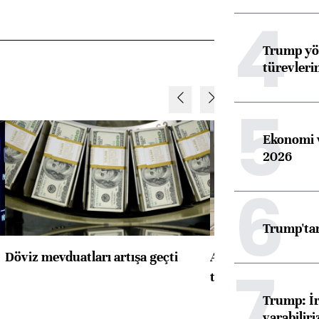
4
Trump yön
türevleri
5
Ekonomi v
2026
6
Trump'tan
Döviz mevduatları artışa geçti
ABD'de konut başla
7
toparlandı
Trump: İr
varabiliri