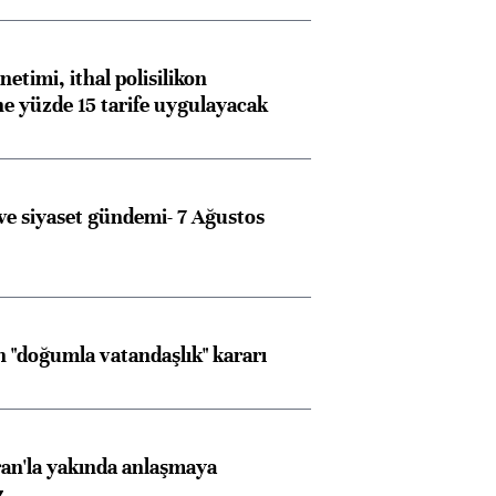
etimi, ithal polisilikon
ne yüzde 15 tarife uygulayacak
e siyaset gündemi- 7 Ağustos
Almanya, Commerzbank
Ba
konusunda Unicredit ile
me
görüşmelere hazırlanıyor
 "doğumla vatandaşlık" kararı
ngıçları
an'la yakında anlaşmaya
z