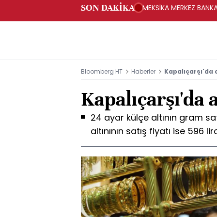
SON DAKİKA
MEKSİKA MERKEZ BANKAS
Bloomberg HT
Haberler
Kapalıçarşı'da a
Kapalıçarşı'da a
24 ayar külçe altının gram sat
altınının satış fiyatı ise 596 li