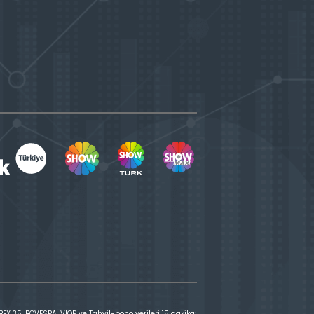
X 35, BOVESPA, VİOP ve Tahvil-bono verileri 15 dakika;