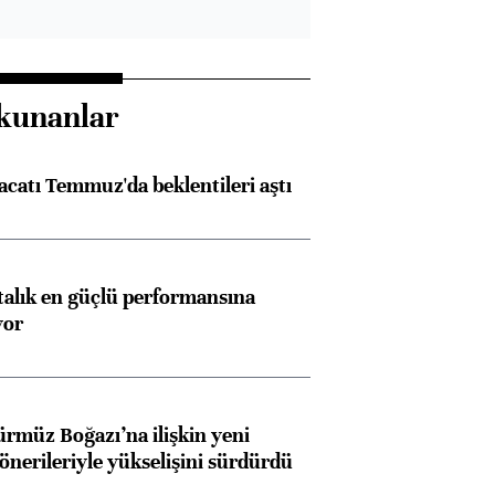
kunanlar
racatı Temmuz'da beklentileri aştı
ftalık en güçlü performansına
yor
ürmüz Boğazı’na ilişkin yeni
 önerileriyle yükselişini sürdürdü