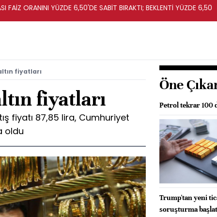
I FAİZ ORANINI YÜZDE 6,50'DE SABİT BIRAKTI; BEKLENTİ YÜZDE 6,50
ltın fiyatları
Öne Çıka
ltın fiyatları
Petrol tekrar 100 
ış fiyatı 87,85 lira, Cumhuriyet
ra oldu
Trump'tan yeni tic
soruşturma başlat