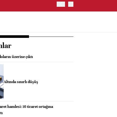
OYAK ÇİMENTO İKİNCİ ÇEY
nlar
doların üzerine çıktı
Altında sınırlı düşüş
aret hamlesi: 16 ticaret ortağına
tı