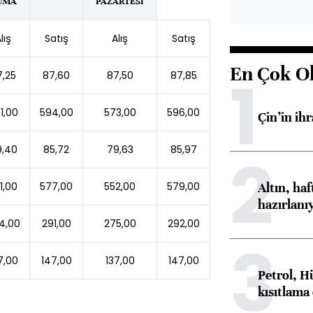
UMA
PAZARTESİ
lış
Satış
Alış
Satış
En Çok O
1
7,25
87,60
87,50
87,85
1,00
594,00
573,00
596,00
Çin’in ih
9,40
85,72
79,63
85,97
2
Altın, ha
1,00
577,00
552,00
579,00
hazırlanı
4,00
291,00
275,00
292,00
3
7,00
147,00
137,00
147,00
Petrol, H
kısıtlama