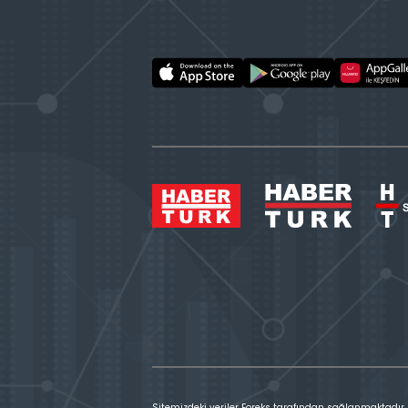
Sitemizdeki veriler Foreks tarafından sağlanmaktadır.