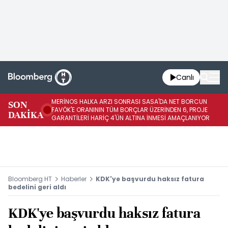
Canlı
MERİNOS HALKA ARZI SONRASI SASA'DA NET BORCUN
ME
SON
FAVÖK'E ORANININ TÜM BORÇLAR ÜZERİNDEN 6, PROJE
BÖ
DAKİKA
GARANTİLERİ HARİÇ 4'ÜN ALTINA İNMESİ AMAÇLANIYOR
KU
Bloomberg HT
Haberler
KDK'ye başvurdu haksız fatura
bedelini geri aldı
KDK'ye başvurdu haksız fatura