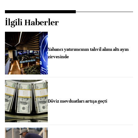
İlgili Haberler
Yabancı yatırımcının tahvil alımı altı ayın
zirvesinde
Döviz mevduatları artışa geçti