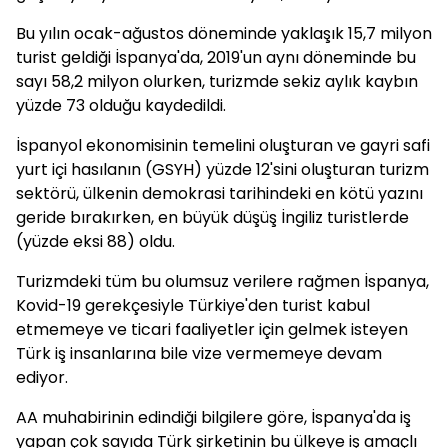
Bu yılın ocak-ağustos döneminde yaklaşık 15,7 milyon
turist geldiği İspanya'da, 2019'un aynı döneminde bu
sayı 58,2 milyon olurken, turizmde sekiz aylık kaybın
yüzde 73 olduğu kaydedildi.
İspanyol ekonomisinin temelini oluşturan ve gayri safi
yurt içi hasılanın (GSYH) yüzde 12'sini oluşturan turizm
sektörü, ülkenin demokrasi tarihindeki en kötü yazını
geride bırakırken, en büyük düşüş İngiliz turistlerde
(yüzde eksi 88) oldu.
Turizmdeki tüm bu olumsuz verilere rağmen İspanya,
Kovid-19 gerekçesiyle Türkiye'den turist kabul
etmemeye ve ticari faaliyetler için gelmek isteyen
Türk iş insanlarına bile vize vermemeye devam
ediyor.
AA muhabirinin edindiği bilgilere göre, İspanya'da iş
yapan çok sayıda Türk şirketinin bu ülkeye iş amaçlı