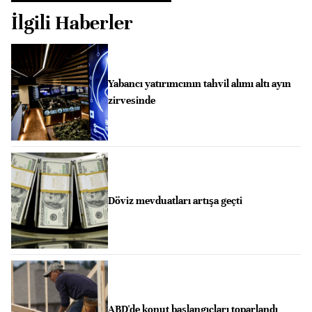
İlgili Haberler
Yabancı yatırımcının tahvil alımı altı ayın
zirvesinde
Döviz mevduatları artışa geçti
ABD'de konut başlangıçları toparlandı