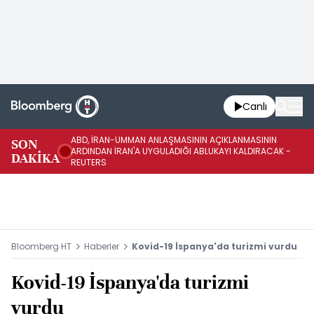
Canlı
ABD, İRAN-UMMAN ANLAŞMASININ AÇIKLANMASININ
AB
SON
ARDINDAN İRAN'A UYGULADIĞI ABLUKAYI KALDIRACAK -
GE
DAKİKA
REUTERS
UY
Bloomberg HT
Haberler
Kovid-19 İspanya'da turizmi vurdu
Kovid-19 İspanya'da turizmi
vurdu