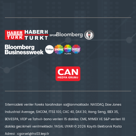
Sitemizdeki veriler Foreks tarafından sağlanmaktadır. NASDAQ, Dow Jones
Industrial Average, SHCOM, FTSE 100, CAC 40, DAX 30, Hang Seng, IBEX 35,
BOVESPA, VİOP ve Tahvil-bono verileri 15 dakika; CME, NYMEX VE S&P verileri 10
dakika gecikmeli verilmektedir. YASAL UYARI © 2026 Kayıtlı Elektronik Posta
Adresi : cgorsel@hs03.kep.tr