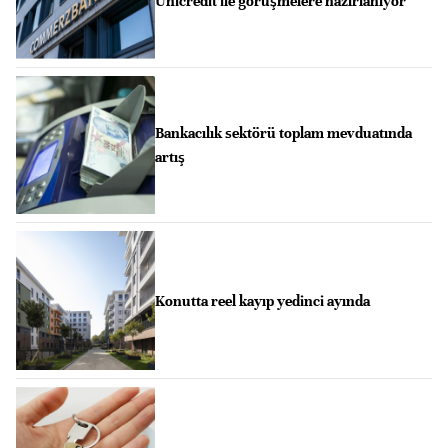
Unicredit ile görüşmelere hazırlanıyor
Bankacılık sektörü toplam mevduatında
artış
Konutta reel kayıp yedinci ayında