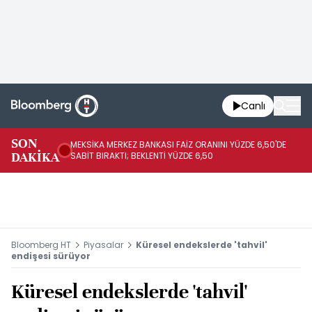
Canlı
SON
MEKSİKA MERKEZ BANKASI FAİZ ORANINI YÜZDE 6,50'DE
OY
DAKİKA
SABİT BIRAKTI; BEKLENTİ YÜZDE 6,50
AÇ
Bloomberg HT
Piyasalar
Küresel endekslerde 'tahvil'
endişesi sürüyor
Küresel endekslerde 'tahvil'