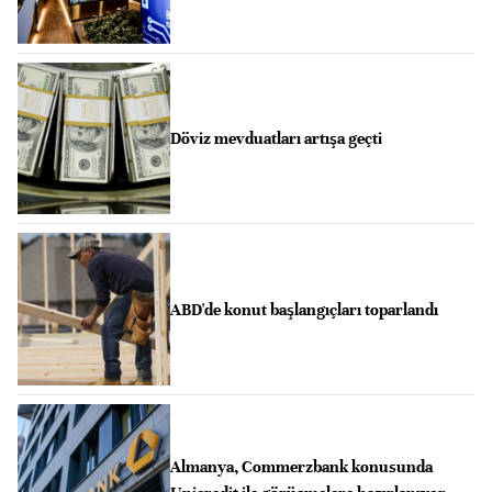
Döviz mevduatları artışa geçti
ABD'de konut başlangıçları toparlandı
Almanya, Commerzbank konusunda