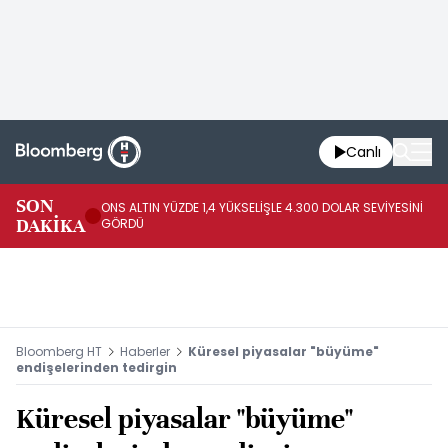
Canlı
SK
SON
ONS ALTIN YÜZDE 1,4 YÜKSELİŞLE 4.300 DOLAR SEVİYESİNİ
GE
DAKİKA
GÖRDÜ
DO
Bloomberg HT
Haberler
Küresel piyasalar "büyüme"
endişelerinden tedirgin
Küresel piyasalar "büyüme"