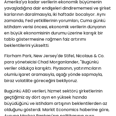
Amerika'ya kadar verilerin ekonomik büyümenin
yavaşladığına dair endişeleri dindirememesi ve şirket
karlarının daralmasıyla, iki haftadır bocalıyor. Aynı
zamanda, Fed yetkililerinin yorumları, Cuma günkü
istihdam verisi öncesi, ekonomik verilerin dünyanın
en büyük ekonomisinin durumu üzerine karışık bir
tablo göstermesine rağmen faiz artırımı
beklentilerini yükseltti.
Florham Park, New Jersey'de Stifel, Nicolaus & Co.
para yöneteicisi Chad Morganlander, "Bugünkü
veriler oldukça karışıktı. Piyasanın, yatırımcıların
olumlu işaret aramasıyla, aşağı yönde sapmayla,
biraz volatilite göreceğini bekliyoruz.
Bugünkü ABD verileri, hizmet sektörü şirketlerinin
geçtiğimiz ay dört ayın en yüksek hızında
büyüdüğünü ve istihdam artışının beklentilerden az
olduğunu gösterdi. Markit Economics haberine göre,
Avrupa Merkez Bankası'nın politikasının euro