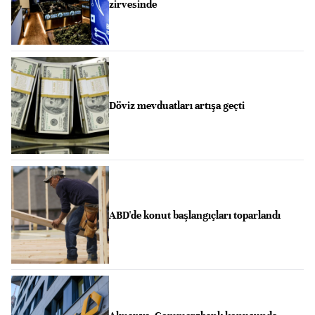
zirvesinde
Döviz mevduatları artışa geçti
ABD'de konut başlangıçları toparlandı