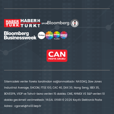
Sitemizdeki veriler Foreks tarafından sağlanmaktadır. NASDAQ, Dow Jones
Industrial Average, SHCOM, FTSE 100, CAC 40, DAX 30, Hang Seng, IBEX 35,
BOVESPA, VİOP ve Tahvil-bono verileri 15 dakika; CME, NYMEX VE S&P verileri 10
dakika gecikmeli verilmektedir. YASAL UYARI © 2026 Kayıtlı Elektronik Posta
Adresi : cgorsel@hs03.kep.tr