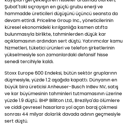
Şubat'taki sıçrayışın en güçlü grubu enerji ve
hammadde üreticileri düşüşünü üçüncü seansta da
devam ettirdi. Priceline Group Inc., yöneticilerinin
küresel ekonomideki kırılganlığa kısmen atıfta
bulunmasıyla birlikte, tahminlerden düşük kar
açıklamasının ardından sert düştü. Yatırımcılar kamu
hizmetleri, tüketici ürünleri ve telefon şirketlerinin
yükselmesiyle son zamanlardaki defansif hisse
senedi tercihiyle kaldı.
Stoxx Europe 600 Endeksi, bütün sektör gruplarınn
düşmesiyle, yüzde 1.2 aşağıda kapattı. Dünyanın en
büyük bira üreticisi Anheuser-Busch InBev NV, satış
ve kar büyümesinin tahminleri tutmamasının üzerine
yüzde 1.9 düştü. BHP Billiton Ltd., Brezilya'da ölümlere
ve ciddi çevresel hasarlara yol açan baraj çökmesi
sonrası 44 milyar dolarlık davada adının geçmesiyle
sert düştü.