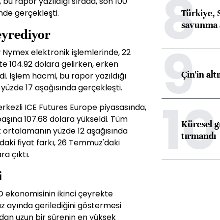
8
 bu rapor yazıldığı sırada, son 100
Türkiye, 
de gerçekleşti.
savunma 
seyrediyor
9
w Nymex elektronik işlemlerinde, 22
'te 104.92 dolara gelirken, erken
Çin'in alt
i. İşlem hacmi, bu rapor yazıldığı
yüzde 17 aşağısında gerçekleşti.
10
erkezli ICE Futures Europe piyasasında,
 başına 107.68 dolara yükseldi. Tüm
Küresel gı
k ortalamanın yüzde 12 aşağısında
tırmandı
ndaki fiyat farkı, 26 Temmuz'daki
ra çıktı.
i
ABD ekonomisinin ikinci çeyrekte
z ayında gerilediğini göstermesi
adan uzun bir sürenin en yüksek