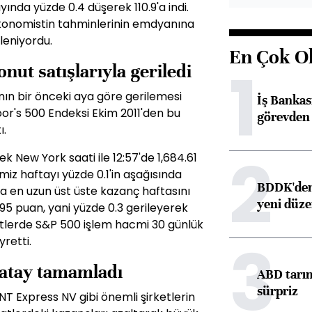
yında yüzde 0.4 düşerek 110.9'a indi.
konomistin tahminlerinin emdyanına
leniyordu.
En Çok O
1
onut satışlarıyla geriledi
ının bir önceki aya göre gerilemesi
İş Banka
or's 500 Endeksi Ekim 2011'den bu
görevden 
ı.
2
k New York saati ile 12:57'de 1,684.61
iz haftayı yüzde 0.1'in aşağısında
BDDK'den 
a en uzun üst üste kazanç haftasını
yeni düz
95 puan, yani yüzde 0.3 gerileyerek
atlerde S&P 500 işlem hacmi 30 günlük
3
retti.
yatay tamamladı
ABD tarım
sürpriz
T Express NV gibi önemli şirketlerin