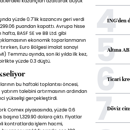
saatlerdeki kazançları azaltarak büyük
4
nda yüzde 0.7'lik kazancını geri verdi
ING'den d
 299.06 puandan kapattı. Avrupa hisse
5
hafta, BASF SE ve BB Ltd. gibi
açıklamasının ekonomik toparlanmanın
ırırken, Euro Bölgesi imalat sanayi
Altına AB
I) Temmzu ayında, son iki yılda ilk kez,
6
irlikte yüzde 0.3 düştü.
kseliyor
Ticari kr
larının bu haftaki toplantısı öncesi,
7
if yatırım talebini artırmasının ardından
i yükselişi gerçekleştirdi.
Döviz cins
 York Comex piyasasında, yüzde 0.6
s başına 1,329.90 dolara çıktı. Fiyatlar
li kontratlarda işlem hacmi,