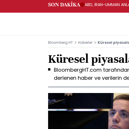
SON DAKİKA
ABD, İRAN-UMMAN ANLA
Bloomberg HT
Haberler
Küresel piyasal
Küresel piyasa
BloombergHT.com tarafından 
derlenen haber ve verilerin de