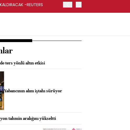
 KALDIRACAK -REUTERS
ABD DIŞİŞLERİ BAKANLIĞI
UYGULANACAK
nlar
 ters yönlü altın etkisi
Yabancının alım iştahı sürüyor
on tahmin aralığını yükseltti