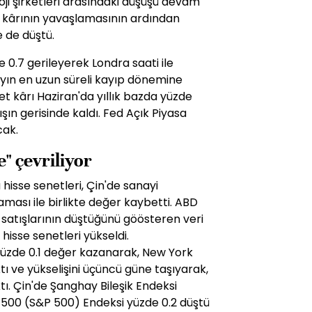
ji şirketleri arasındaki düşüşü devam
in kârının yavaşlamasının ardından
 de düştü.
 0.7 gerileyerek Londra saati ile
ayın en uzun süreli kayıp dönemine
 net kârı Haziran'da yıllık bazda yüzde
ışın gerisinde kaldı. Fed Açık Piyasa
cak.
e" çevriliyor
hisse senetleri, Çin'de sanayi
aması ile birlikte değer kaybetti. ABD
 satışlarının düştüğünü göösteren veri
isse senetleri yükseldi.
yüzde 0.1 değer kazanarak, New York
ıktı ve yükselişini üçüncü güne taşıyarak,
tı. Çin'de Şanghay Bileşik Endeksi
s 500 (S&P 500) Endeksi yüzde 0.2 düştü