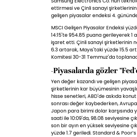
Samsung Electronics Co.'nun teknolo
ettirmesi ve Çinli sanayi şirketlerin
gelişen piyasalar endeksi 4. gününde
MSCI Gelişen Piyasalar Endeksi yüzde
14:15'te 954.85 puana gerileyerek 1 
işaret etti. Çinli sanayi şirketlerinin
6.3 artarak, Mayıs'taki yüzde 15.5 art
Komitesi 30-31 Temmuz'da toplana
-Piyasalarda gözler "Fed'
Yen değer kazandı ve gelişen piyasa 
şirketlerinin kar büyümesinin yavaşl
hisse senetleri, ABD'de askıda konut
sonrası değer kaybederken, Avrupa h
Japon para birimi dolar karşısında 
saati ile 10:09'da, 98.08 seviyesine ç
son bir ayın en yüksek seviyesine çık
yüzde 1.7 geriledi. Standard & Poor’