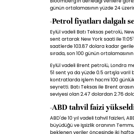
Bloomberg'in derlediği verilere göre,
günün ortalamasının yüzde 24 üzerin
-Petrol fiyatları dalgalı 
Eylül vadeli Batı Teksas petrolü, Ne
sent artarak New York saati ile 11:05
saatlerde 103.87 dolara kadar geriled
sırada, son 100 günün ortalamasının 
Eylül vadeli Brent petrolü, Londra m
51 sent ya da yüzde 0.5 artışla varil
kontratlarda işlem hacmi 100 günlü
seyretti. Batı Teksas ile Brent arası
seviyesi olan 2.47 dolardan 2.76 dola
-ABD tahvil faizi yükseld
ABD'de 10 yıl vadeli tahvil faizleri, 
büyüdüğü ve işsizlik oranının Temmu
beklenen veriler öncesinde iki haft