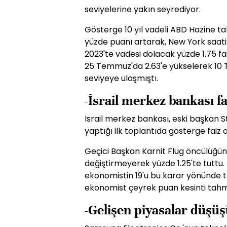
seviyelerine yakın seyrediyor.
Gösterge 10 yıl vadeli ABD Hazine tahv
yüzde puanı artarak, New York saati i
2023'te vadesi dolacak yüzde 1.75 faizl
25 Temmuz'da 2.63'e yükselerek 10
seviyeye ulaşmıştı.
-İsrail merkez bankası f
İsrail merkez bankası, eski başkan S
yaptığı ilk toplantıda gösterge faiz 
Geçici Başkan Karnit Flug öncülüğünde
değiştirmeyerek yüzde 1.25'te tuttu
ekonomistin 19'u bu karar yönünde 
ekonomist çeyrek puan kesinti tah
-Gelişen piyasalar düş