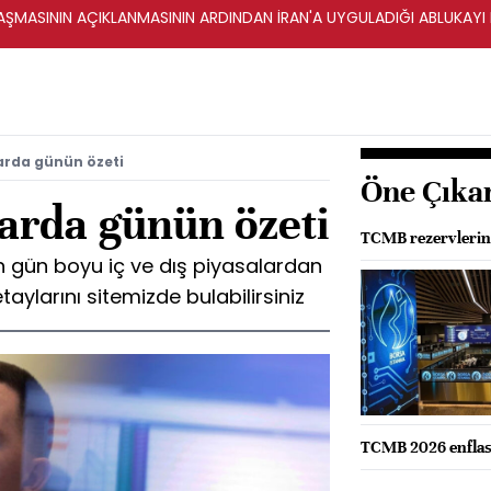
ŞMASININ AÇIKLANMASININ ARDINDAN İRAN'A UYGULADIĞI ABLUKAYI
arda günün özeti
Öne Çıka
larda günün özeti
TCMB rezervlerinde
gün boyu iç ve dış piyasalardan
taylarını sitemizde bulabilirsiniz
TCMB 2026 enflasy