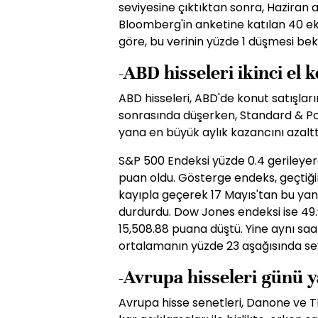
seviyesine çıktıktan sonra, Haziran a
Bloomberg'in anketine katılan 40 e
göre, bu verinin yüzde 1 düşmesi bek
-ABD hisseleri ikinci el k
ABD hisseleri, ABD'de konut satışlar
sonrasında düşerken, Standard & Po
yana en büyük aylık kazancını azaltt
S&P 500 Endeksi yüzde 0.4 gerileyere
puan oldu. Gösterge endeks, geçtiğim
kayıpla geçerek 17 Mayıs'tan bu yan
durdurdu. Dow Jones endeksi ise 49.
15,508.88 puana düştü. Yine aynı sa
ortalamanın yüzde 23 aşağısında sey
-Avrupa hisseleri günü 
Avrupa hisse senetleri, Danone ve TN