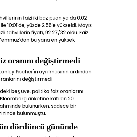
illerinin faizi iki baz puan ya da 0.02
le 10:01'de, yüzde 2.58'e yükseldi. Mayıs
i tahvillerin fiyatı, 92 27/32 oldu. Faiz
 Temmuz'dan bu yana en yüksek
aiz oranını değiştirmedi
tanley Fischer'in ayrılmasının ardından
oranlarını değiştirmedi.
ki beş üye, politika faiz oranlarını
. Bloomberg anketine katılan 20
tahminde bulunurken, sadece bir
mininde bulunmuştu.
üşün dördüncü gününde