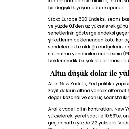
kar açıklamaları ile birlikte, erken 
bir değişiklik yaşamadan kapandı.
Stoxx Europe 600 Endeksi, seans başı
ve yüzde 0.1'den az yükselerek günü
senetlerinin gösterge endeksi geçen 
şirketlerim beklenenden kötü kar 
sendelemekte olduğu endişelerini art
satınalma yöneticileri endeksinin (PM
beklenmedik bir şekilde artması ile b
-Altın düşük dolar ile yü
Altın New York'ta, Fed politika yapıcı
zayıf doların altına yönelik alternat
değer kazandı ve son üç seansta ikinc
Aralık vadeli altın kontratları, New
yükselerek, yerel saat ile 10:53'te, on
geçen hafta yüzde 2.2 yükseldi. Vade