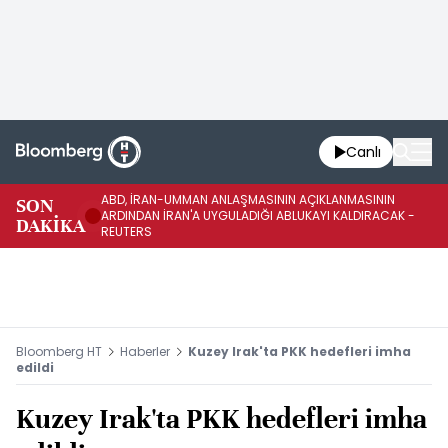
Canlı
ABD, İRAN-UMMAN ANLAŞMASININ AÇIKLANMASININ
AB
SON
ARDINDAN İRAN'A UYGULADIĞI ABLUKAYI KALDIRACAK -
GE
DAKİKA
REUTERS
UY
Bloomberg HT
Haberler
Kuzey Irak'ta PKK hedefleri imha
edildi
Kuzey Irak'ta PKK hedefleri imha