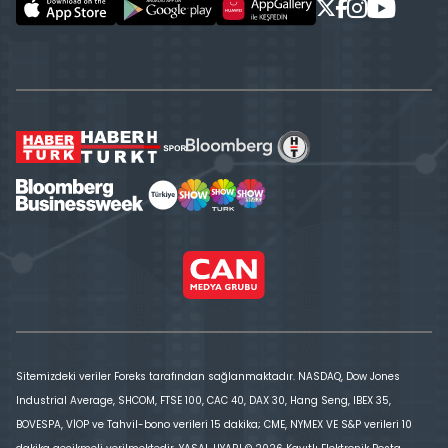
Sitemizdeki veriler Foreks tarafından sağlanmaktadır. NASDAQ, Dow Jones
Industrial Average, SHCOM, FTSE 100, CAC 40, DAX 30, Hang Seng, IBEX 35,
BOVESPA, VİOP ve Tahvil-bono verileri 15 dakika; CME, NYMEX VE S&P verileri 10