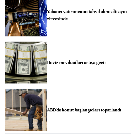
Yabancı yatırımcının tahvil alımı altı ayın
zirvesinde
Döviz mevduatları artışa geçti
ABD'de konut başlangıçları toparlandı