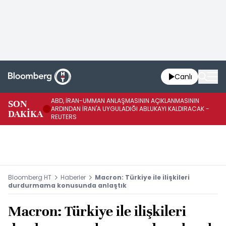
Canlı
ABD, İRAN-UMMAN ANLAŞMASININ AÇIKLANMASININ
AB
SON
ARDINDAN İRAN'A UYGULADIĞI ABLUKAYI KALDIRACAK -
GE
DAKİKA
REUTERS
UY
Bloomberg HT
Haberler
Macron: Türkiye ile ilişkileri
durdurmama konusunda anlaştık
Macron: Türkiye ile ilişkileri