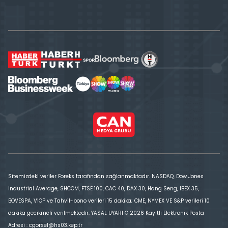
Sitemizdeki veriler Foreks tarafından sağlanmaktadır. NASDAQ, Dow Jones
Industrial Average, SHCOM, FTSE 100, CAC 40, DAX 30, Hang Seng, IBEX 35,
BOVESPA, VİOP ve Tahvil-bono verileri 15 dakika; CME, NYMEX VE S&P verileri 10
dakika gecikmeli verilmektedir. YASAL UYARI © 2026 Kayıtlı Elektronik Posta
Adresi : cgorsel@hs03.kep.tr