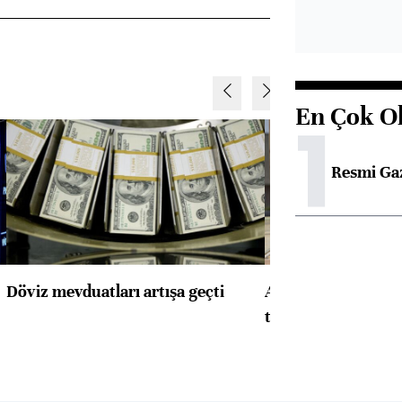
En Çok O
1
Resmi Ga
Döviz mevduatları artışa geçti
ABD'de konut başla
toparlandı