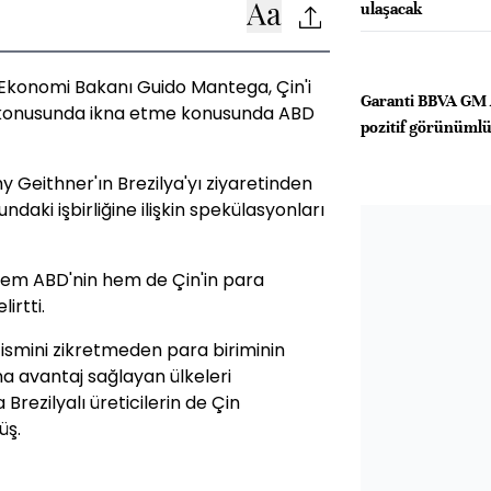
ulaşacak
ya Ekonomi Bakanı Guido Mantega, Çin'i
Garanti BBVA GM 
sı konusunda ikna etme konusunda ABD
pozitif görünümlü 
Geithner'ın Brezilya'yı ziyaretinden
ndaki işbirliğine ilişkin spekülasyonları
hem ABD'nin hem de Çin'in para
irtti.
n ismini zikretmeden para biriminin
na avantaj sağlayan ülkeleri
 Brezilyalı üreticilerin de Çin
üş.