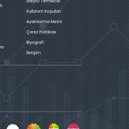
İzleyici Temsilcisi
tı
Kullanım Koşulları
Aydınlatma Metni
Çerez Politikası
Biyografi
ma
İletişim