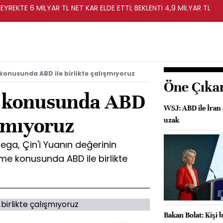
EYREKTE 6 MİLYAR TL NET KAR ELDE ETTİ; BEKLENTİ 4,9 MİLYAR TL
onusunda ABD ile birlikte çalışmıyoruz
Öne Çıka
 konusunda ABD
WSJ: ABD ile İran
ışmıyoruz
uzak
ega, Çin'i Yuanın değerinin
me konusunda ABD ile birlikte
Bakan Bolat: Kişi b