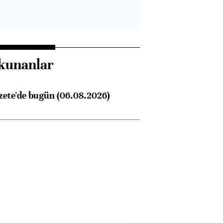
kunanlar
Almanya, Commerzbank
Ba
konusunda Unicredit ile
me
zete'de bugün (06.08.2026)
görüşmelere hazırlanıyor
ngıçları