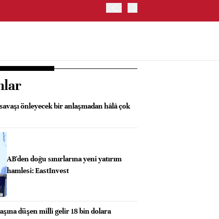
ABD HAZİNE BAKANLIĞI'NIN
nlar
 savaşı önleyecek bir anlaşmadan hâlâ çok
AB'den doğu sınırlarına yeni yatırım
hamlesi: EastInvest
aşına düşen milli gelir 18 bin dolara