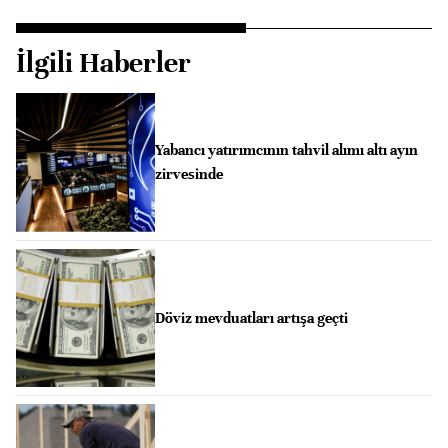
İlgili Haberler
Yabancı yatırımcının tahvil alımı altı ayın
zirvesinde
Döviz mevduatları artışa geçti