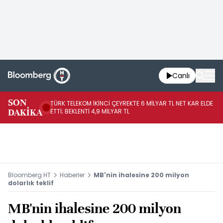
Canlı
SON
TÜRK TELEKOM İKİNCİ ÇEYREKTE 6 MİLYAR TL NET KAR ELDE
AB
DAKİKA
ETTİ; BEKLENTİ 4,9 MİLYAR TL
İR
Bloomberg HT
Haberler
MB'nin ihalesine 200 milyon
dolarlık teklif
MB'nin ihalesine 200 milyon