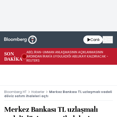
Canlı
ABD, İRAN-UMMAN ANLAŞMASININ AÇIKLANMASININ
AB
SON
ARDINDAN İRAN'A UYGULADIĞI ABLUKAYI KALDIRACAK -
GE
DAKİKA
REUTERS
UY
Bloomberg HT
Haberler
Merkez Bankası TL uzlaşmalı vadeli
döviz satım ihaleleri açtı
Merkez Bankası TL uzlaşmalı