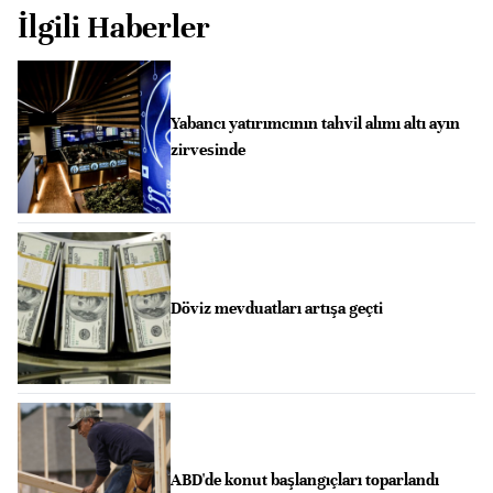
İlgili Haberler
Yabancı yatırımcının tahvil alımı altı ayın
zirvesinde
Döviz mevduatları artışa geçti
ABD'de konut başlangıçları toparlandı