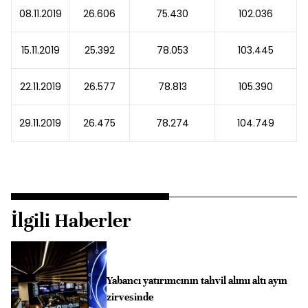
08.11.2019
26.606
75.430
102.036
15.11.2019
25.392
78.053
103.445
22.11.2019
26.577
78.813
105.390
29.11.2019
26.475
78.274
104.749
İlgili Haberler
Yabancı yatırımcının tahvil alımı altı ayın
zirvesinde