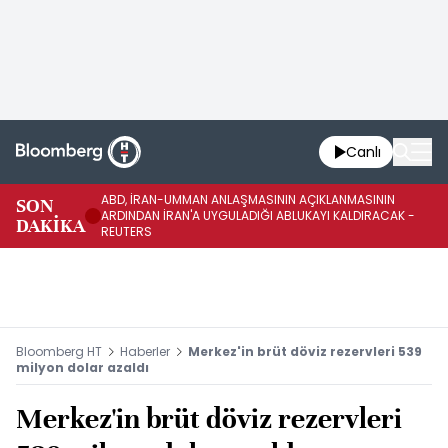
Canlı
ABD, İRAN-UMMAN ANLAŞMASININ AÇIKLANMASININ
AB
SON
ARDINDAN İRAN'A UYGULADIĞI ABLUKAYI KALDIRACAK -
GE
DAKİKA
REUTERS
UY
Bloomberg HT
Haberler
Merkez'in brüt döviz rezervleri 539
milyon dolar azaldı
Merkez'in brüt döviz rezervleri