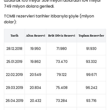
azalarak 105 milyar 309 milyon dolardan 104 milyar
749 milyon dolara geriledi.
TCMB rezervleri tarihler itibarıyla şöyle (milyon
dolar):
Tarih
Altın Rezervi
Brüt Döviz Rezervi
Toplam Rezervler
28.12.2018
19.950
71.980
91.930
25.01.2019
19.862
73.470
93.332
22.02.2019
20.549
79.122
99.671
29.03.2019
20.834
75.408
96.242
26.04.2019
20.432
73.284
93.716