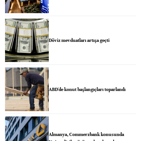
Döviz mevduatları artışa geçti
ABD'de konut başlangıçları toparlandı
Almanya, Commerzbank konusunda