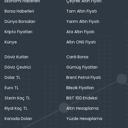
Ekonomi Haberleri
Çeyrek Altın Fiyatı
Borsa Haberleri
Tam Altın Fiyatı
Dünya Borsaları
Yarım Altın Fiyatı
Kripto Fiyatları
Ata Altın Fiyatı
Künye
Altın ONS Fiyatı
Döviz Kurları
Canlı Borsa
Döviz Çevirici
Gümüş Fiyatları
Dolar TL
Brent Petrol Fiyatı
Euro TL
Bilezik Fiyatları
Sterin Kaç TL
BIST 100 Endeksi
Riyal Kaç TL
Altın Hesaplama
Kanada Doları
Yüzde Hesaplama