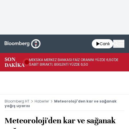
Canlı
SON
MEKSİKA MERKEZ BANKASI FAİZ ORANINI YÜZDE 6,50'DE
OY
DAKİKA
SABİT BIRAKTI; BEKLENTİ YÜZDE 6,50
AÇ
Bloomberg HT
Haberler
Meteoroloji'den kar ve sağanak
yağış uyarısı
Meteoroloji'den kar ve sağanak