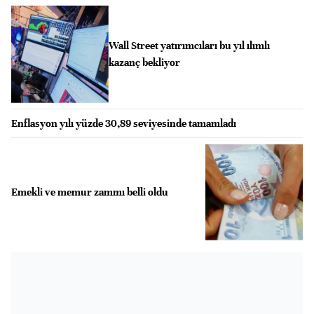
Wall Street yatırımcıları bu yıl ılımlı
kazanç bekliyor
Enflasyon yılı yüzde 30,89 seviyesinde tamamladı
Emekli ve memur zammı belli oldu