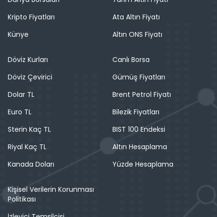
Kripto Fiyatları
Ata Altın Fiyatı
Künye
Altın ONS Fiyatı
Döviz Kurları
Canlı Borsa
Döviz Çevirici
Gümüş Fiyatları
Dolar TL
Brent Petrol Fiyatı
Euro TL
Bilezik Fiyatları
Sterin Kaç TL
BIST 100 Endeksi
Riyal Kaç TL
Altın Hesaplama
Kanada Doları
Yüzde Hesaplama
Kişisel Verilerin Korunması
Politikası
İzleyici Temsilcisi