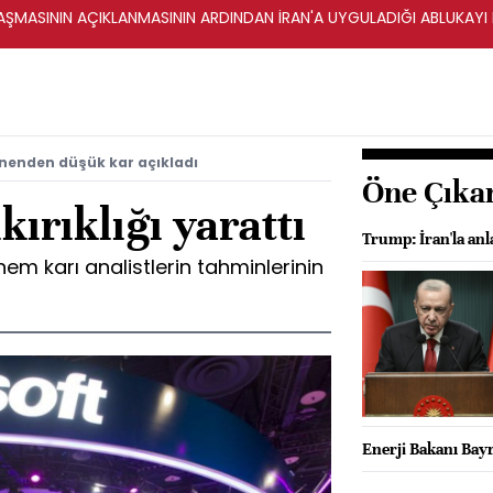
ŞMASININ AÇIKLANMASININ ARDINDAN İRAN'A UYGULADIĞI ABLUKAYI
nenden düşük kar açıkladı
Öne Çıka
ırıklığı yarattı
Trump: İran'la anl
em karı analistlerin tahminlerinin
Enerji Bakanı Bayr