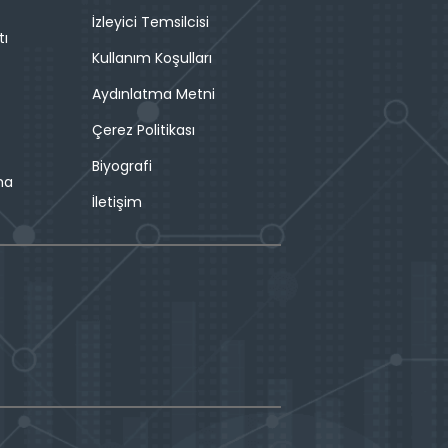
İzleyici Temsilcisi
tı
Kullanım Koşulları
Aydınlatma Metni
Çerez Politikası
Biyografi
ma
İletişim