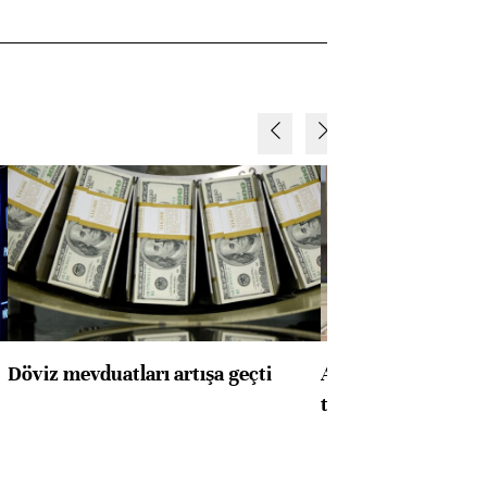
Döviz mevduatları artışa geçti
ABD'de konut başla
toparlandı