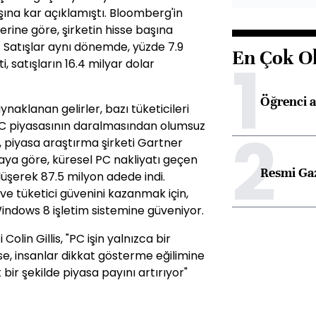
şına kar açıklamıştı. Bloomberg'in
erine göre, şirketin hisse başına
. Satışlar aynı dönemde, yüzde 7.9
En Çok O
1
i, satışların 16.4 milyar dolar
Öğrenci a
aklanan gelirler, bazı tüketicileri
 PC piyasasının daralmasından olumsuz
2
 piyasa araştırma şirketi Gartner
aya göre, küresel PC nakliyatı geçen
Resmi Ga
üşerek 87.5 milyon adede indi.
ve tüketici güvenini kazanmak için,
indows 8 işletim sistemine güveniyor.
olin Gillis, "PC işin yalnızca bir
se, insanlar dikkat gösterme eğilimine
 bir şekilde piyasa payını artırıyor"