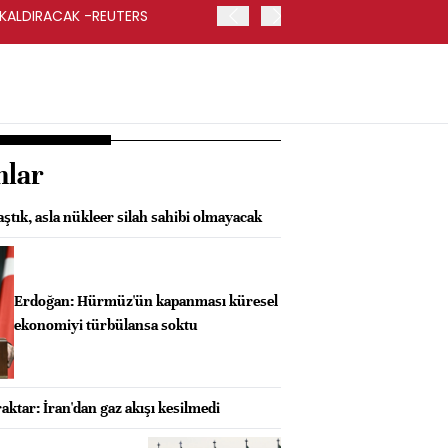
 KALDIRACAK -REUTERS
ABD DIŞİŞLERİ BAKANLIĞI
UYGULANACAK
nlar
aştık, asla nükleer silah sahibi olmayacak
Erdoğan: Hürmüz'ün kapanması küresel
ekonomiyi türbülansa soktu
aktar: İran'dan gaz akışı kesilmedi