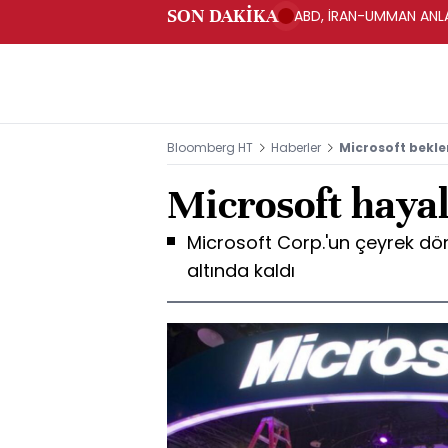
SON DAKİKA
ABD, İRAN-UMMAN ANLA
Bloomberg HT
Haberler
Microsoft bekle
Microsoft hayalk
Microsoft Corp.'un çeyrek dön
altında kaldı