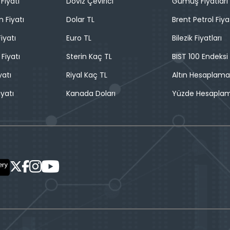
Fiyatı
Döviz Çevirici
Gümüş Fiyatları
n Fiyatı
Dolar TL
Brent Petrol Fiya
iyatı
Euro TL
Bilezik Fiyatları
 Fiyatı
Sterin Kaç TL
BIST 100 Endeksi
yatı
Riyal Kaç TL
Altın Hesaplama
iyatı
Kanada Doları
Yüzde Hesapla