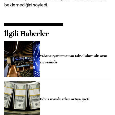
beklemediğini söyledi.
İlgili Haberler
Yabancı yatırımcının tahvil alımı altı ayın
zirvesinde
Döviz mevduatları artışa geçti