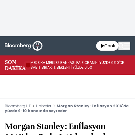
Canlı
SON
MEKSİKA MERKEZ BANKASI FAİZ ORANINI YÜZDE 6,50'DE
OY
DAKİKA
SABİT BIRAKTI; BEKLENTİ YÜZDE 6,50
AÇ
Bloomberg HT
Haberler
Morgan Stanley: Enflasyon 2016'da
yüzde 9-10 bandında seyreder
Morgan Stanley: Enflasyon