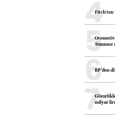
4
Fitch'ten
5
Otomotiv 
Temmuz 
6
BP’den dö
7
Gümrükler
milyar lir