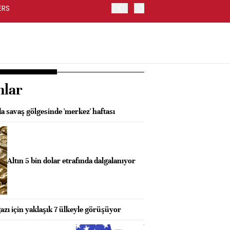
ERS
İRAN İLE UMMAN'IN GEÇİ
SAĞLAYACAK -REUTERS
nlar
a savaş gölgesinde 'merkez' haftası
Altın 5 bin dolar etrafında dalgalanıyor
ı için yaklaşık 7 ülkeyle görüşüyor