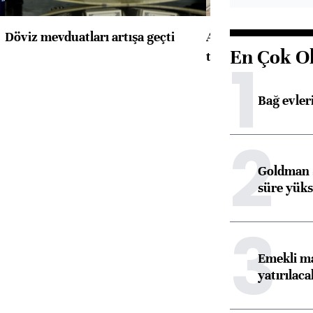
Döviz mevduatları artışa geçti
ABD'de konut başla
En Çok O
1
toparlandı
Bağ evleri
2
Goldman S
süre yüks
3
Emekli ma
yatırılaca