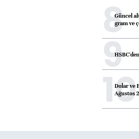
8
Güncel alt
gram ve ç
9
HSBC'den 
10
Dolar ve 
Ağustos 2