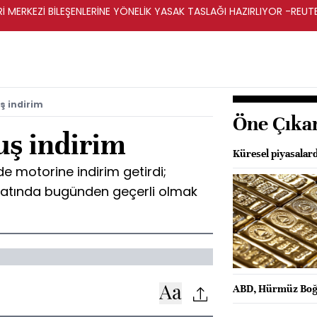
Rİ MERKEZİ BİLEŞENLERİNE YÖNELİK YASAK TASLAĞI HAZIRLIYOR -REUT
ş indirim
Öne Çıka
uş indirim
Küresel piyasalard
de motorine indirim getirdi;
yatında bugünden geçerli olmak
ABD, Hürmüz Boğaz